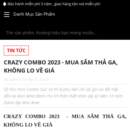
Bảo hành miễn phí 3 năm , giao hàng tận nơi miễn phí
Danh Mục Sản Phẩm
TIN TỨC
CRAZY COMBO 2023 - MUA SẮM THẢ GA,
KHÔNG LO VỀ GIÁ
By
admin
On
Apr 5, 2023
Sở hữu trọn Combo Suit, Sơ mi & phụ kiện với các gói ưu đãi hấp
dẫn tại Mon Amie dành cho KH thân thiết nhân dịp kỷ niệm 33 năm
thành lập Mon Amie
CRAZY COMBO 2023 - MUA SẮM THẢ GA,
KHÔNG LO VỀ GIÁ