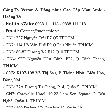
Công Ty Veston & Đồng phục Cao Cấp Mon Amie -
Hoàng Vy
- Hotline/Zalo:
0968.111.118 - 0888.111.118
- Email:
Contact@monamie.vn
- CN1: 357 Nguyễn Trãi P7 Q5 TPHCM
- CN2: 114 Hồ Văn Huê F9 Q Phú Nhuận TPHCM
- CN3: 80-82 Đường 3/2 F12 Q10 TPHCM
- CN4: 92D Nguyễn Hữu Cảnh, P22, Q. Bình Thạnh,
TPHCM
- CN5: R107-108 Võ Thị Sáu, P. Thống Nhất, Biên Hòa,
Đồng Nai
- CN6: 37A Dương Tử Giang, P14, Quận 5, TPHCM
- CN7: Caravelle Hotel, 19-23 Lam Son Square, P. Bến
Nghé, Quận 1, TP.HCM
- CN8: 100 Đường 3/2, Phường 12, Quận 10