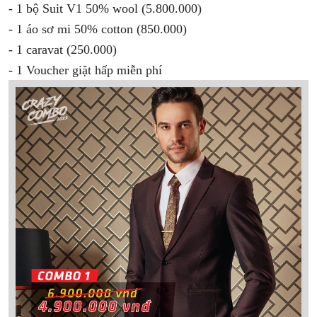
- 1 bộ Suit V1 50% wool (5.800.000)
- 1 áo sơ mi 50% cotton (850.000)
- 1 caravat (250.000)
- 1 Voucher giặt hấp miễn phí