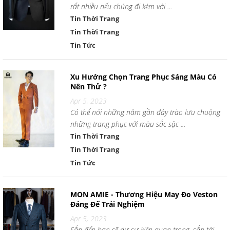
rất nhiều nếu chúng đi kèm với ...
Tin Thời Trang
Tin Thời Trang
Tin Tức
Xu Hướng Chọn Trang Phục Sáng Màu Có
Nên Thử ?
Apr 5, 2023
Có thể nói những năm gần đây trào lưu chuộng
những trang phục với màu sắc sặc ...
Tin Thời Trang
Tin Thời Trang
Tin Tức
MON AMIE - Thương Hiệu May Đo Veston
Đáng Để Trải Nghiệm
Apr 5, 2023
Sắp đến bạn sẽ dự sự kiện quan trọng, sắp tới