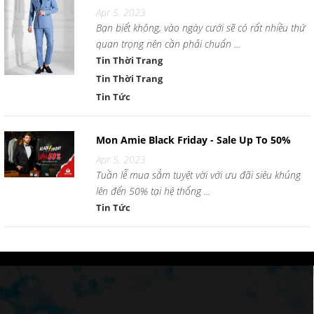
Apr 5, 2023
Bạn biết không, vào ngày cưới sẽ có rất nhiều thứ
quan trọng nên cần phải chuẩn ...
Tin Thời Trang
Tin Thời Trang
Tin Tức
Mon Amie Black Friday - Sale Up To 50%
Apr 5, 2023
Tuần lễ mua sắm tuyệt vời với ưu đãi siêu khủng
lên đến 50% tại hệ thống ...
Tin Tức