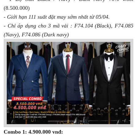
(8.500.000)
- Giới hạn 111 suất đặt may sớm nhất từ 05/04.
- Chỉ áp dụng cho 3 mã vải : F74.104 (Black), F74.085
(Navy), F74.086 (Dark navy)
Combo 1: 4.900.000 vnđ: