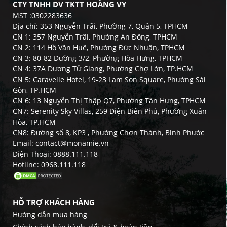
CTY TNHH DV TKTT HOÀNG VY
MST :0302283636
Địa chỉ: 353 Nguyễn Trãi, Phường 7, Quận 5, TPHCM
CN 1: 357 Nguyễn Trãi, Phường An Đông, TPHCM
CN 2: 114 Hồ Văn Huê, Phường Đức Nhuận, TPHCM
CN 3: 80-82 Đường 3/2, Phường Hòa Hưng, TPHCM
CN 4: 37A Dương Tử Giang, Phường Chợ Lớn, TP.HCM
CN 5: Caravelle Hotel, 19-23 Lam Son Square, Phường Sài
Gòn, TP.HCM
CN 6: 13 Nguyễn Thị Thập Q7, Phường Tân Hưng, TPHCM
CN7: Serenity Sky Villas, 259 Điện Biên Phủ, Phường Xuân
Hòa, TP.HCM
CN8: Đường số 8, KP3 , Phường Chơn Thành, Bình Phước
Email: contact@monamie.vn
Điện Thoại: 0888.111.118
Hotline: 0968.111.118
HỖ TRỢ KHÁCH HÀNG
Hướng dẫn mua hàng