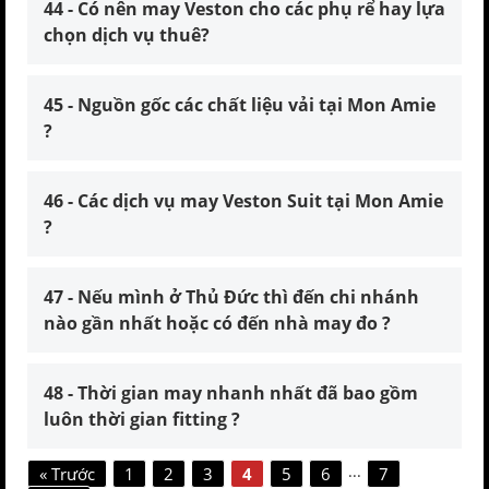
44 - Có nên may Veston cho các phụ rể hay lựa
chọn dịch vụ thuê?
45 - Nguồn gốc các chất liệu vải tại Mon Amie
?
46 - Các dịch vụ may Veston Suit tại Mon Amie
?
47 - Nếu mình ở Thủ Đức thì đến chi nhánh
nào gần nhất hoặc có đến nhà may đo ?
48 - Thời gian may nhanh nhất đã bao gồm
luôn thời gian fitting ?
...
« Trước
1
2
3
4
5
6
7