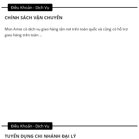
Điều Khoản - Dịch Vụ
CHÍNH SÁCH VẬN CHUYỂN
Mon Amie có dịch vụ giao hàng tận nơi trên toàn quốc và cũng có hỗ trợ
giao hàng trên toàn ...
Tin Hot
Điều Khoản - Dịch Vụ
TUYỂN DỤNG CHI NHÁNH ĐẠI LÝ