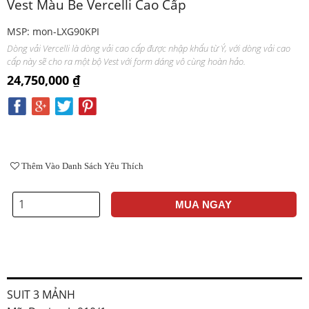
Vest Màu Be Vercelli Cao Cấp
MSP: mon-LXG90KPI
Dòng vải Vercelli là dòng vải cao cấp được nhập khẩu từ Ý, với dòng vải cao
cấp này sẽ cho ra một bộ Vest với form dáng vô cùng hoàn hảo.
24,750,000 ₫
Thêm Vào Danh Sách Yêu Thích
MUA NGAY
SUIT 3 MẢNH