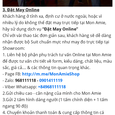
3. Đặt May Online
Khách hàng ở tỉnh xa, định cư ở nước ngoài, hoặc vì
nhiều lý do không thể đặt may trực tiếp tại Mon Amie,
hãy sử dụng dịch vụ
“Đặt May Online”
Chỉ với vài thao tác đơn giản sau, khách hàng sẽ dễ dàng
nhận được bộ Suit chuẩn mực như may đo trực tiếp tại
Showroom:
1. Liên hệ bộ phận phụ trách tư vấn Online tại Mon Amie
để được tư vấn chi tiết về form, kiểu dáng, chất liệu, màu
sắc, giá cả.... & các thông tin quan trọng khác.
- Page FB:
http://m.me/MonAmieShop
- Zalo:
968111118 -
0901411119
- Viber Whatsapp:
+84968111118
2.Gửi chiều cao - cân nặng của mình cho Mon Amie
3.Gửi 2 tấm hình dáng người (1 tấm chính diện + 1 tấm
ngang 90 độ)
4. Chuyển khoản thanh toán & cung cấp thông tin cá