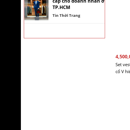
cấp cho doanh nhân ở
TP.HCM
Tin Thời Trang
4,500,
Set ves
cổ V hi