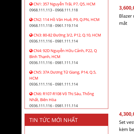
CN1: 357 Nguyễn Trãi, P7, Q5, HCM
3,600,
0968.111.113 - 0968.111.118
Blazer 
CN2: 114 Hồ Văn Huê, P9, Q.PN, HCM
mắt
0968.111.118 - 0961.119.114
CN3: 80-82 Đường 3/2, P12, Q.10, HCM
0936.111.116 - 0981.111.114
CN4: 92D Nguyễn Hữu Cảnh, P22, Q
Bình Thạnh, HCM
0936.111.116 - 0981.111.114
CN5: 37A Dương Tử Giang, P14, Q.5,
HCM
0936.111.116 - 0981.111.114
CN6: R107-R108 Võ Thị Sáu, Thống
Nhất, Biên Hòa
0936.111.116 - 0981.111.114
4,300,
TIN TỨC MỚI NHẤT
Set ves
kèm be