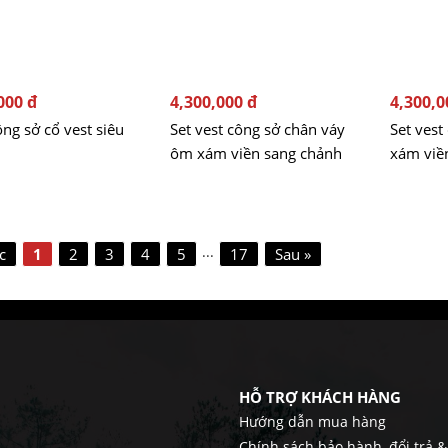
000 đ
4,300,000 đ
4,300,0
ng sở cổ vest siêu
Set vest công sở chân váy
Set vest
ôm xám viền sang chảnh
xám viề
...
c
1
2
3
4
5
17
Sau »
HỖ TRỢ KHÁCH HÀNG
Hướng dẫn mua hàng
Chính sách bảo hành, đổi trả 