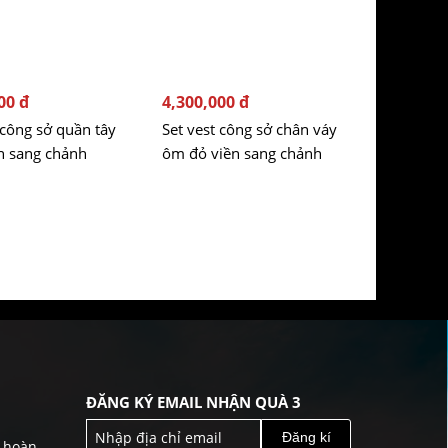
00 đ
4,300,000 đ
 công sở quần tây
Set vest công sở chân váy
n sang chảnh
ôm đỏ viền sang chảnh
ĐĂNG KÝ EMAIL NHẬN QUÀ 3
Đăng kí
& hoàn