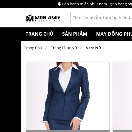
Bảo hành miễn phí 3 năm , giao hàng tậ
TRANG CHỦ
SẢN PHẨM
MAY ĐỒNG PH
Trang Chủ
Trang Phục Nữ
Vest Nữ