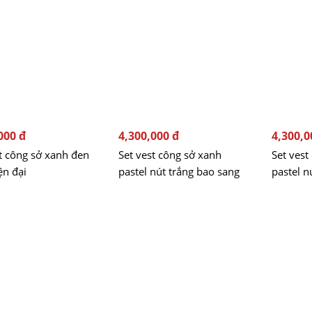
000 đ
4,300,000 đ
4,300,0
t công sở xanh đen
Set vest công sở xanh
Set vest
ện đại
pastel nút trắng bao sang
pastel n