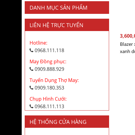
DANH MỤC SẢN PHẨM
LIÊN HỆ TRỰC TUYẾN
3,600,
Hotline:
Blazer 
0968.111.118
xanh d
May Đồng phục:
0909.888.929
Tuyển Dụng Thợ May:
0909.180.353
Chụp Hình Cưới:
0968.111.113
HỆ THỐNG CỬA HÀNG