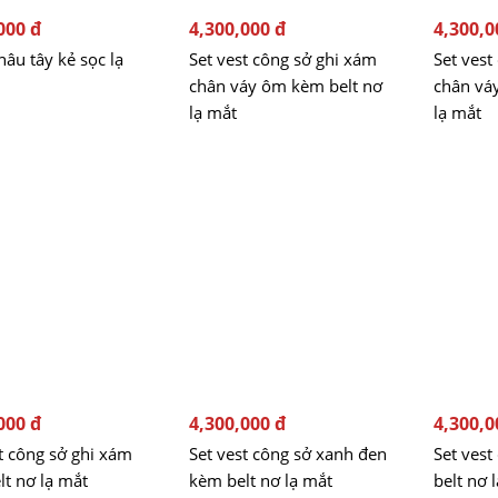
000 đ
4,300,000 đ
4,300,0
nâu tây kẻ sọc lạ
Set vest công sở ghi xám
Set vest
chân váy ôm kèm belt nơ
chân vá
lạ mắt
lạ mắt
000 đ
4,300,000 đ
4,300,0
t công sở ghi xám
Set vest công sở xanh đen
Set vest
lt nơ lạ mắt
kèm belt nơ lạ mắt
belt nơ 