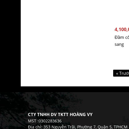
4,100,
Đầm cô
sang
« Trướ
CTY TNHH DV TKTT HOÀNG VY
MST :0302283636
Địa chỉ: 353 Nguyễn Trãi, Phường 7, Quận 5, TPHCM