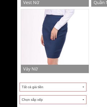
Vest Nữ
Quần 
Váy Nữ