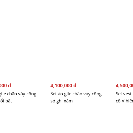
000 đ
4,100,000 đ
4,500,0
gile chân váy công
Set áo gile chân váy công
Set vest
ổi bật
sở ghi xám
cổ V hiệ