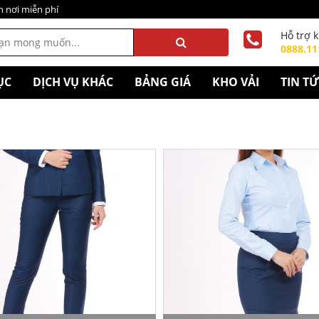
n nơi miễn phí
Hỗ trợ 
0888.11
ỤC
DỊCH VỤ KHÁC
BẢNG GIÁ
KHO VẢI
TIN T