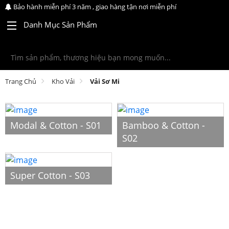
Bảo hành miễn phí 3 năm , giao hàng tận nơi miễn phí
Danh Mục Sản Phẩm
Trang Chủ
Kho Vải
Vải Sơ Mi
Modal & Cotton - S01
Bamboo & Cotton -
S02
Super Cotton - S03