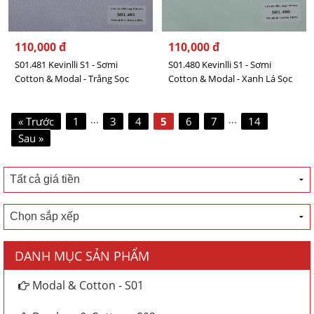
110,000 đ
110,000 đ
S01.481 Kevinlli S1 - Sơmi
S01.480 Kevinlli S1 - Sơmi
Cotton & Modal - Trắng Sọc
Cotton & Modal - Xanh Lá Sọc
...
...
« Trước
1
3
4
5
6
7
14
Sau »
DANH MỤC SẢN PHẨM
Modal & Cotton - S01