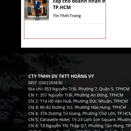
cấp cho doanh nhân ở
TP.HCM
Tin Thời Trang
CTY TNHH DV TKTT HOÀNG VY
MST :0302283636
Địa chỉ: 353 Nguyễn Trãi, Phường 7, Quận 5, TPHCM
CN 1: 357 Nguyễn Trãi, Phường An Đông, TPHCM
CN 2: 114 Hồ Văn Huê, Phường Đức Nhuận, TPHCM
CN 3: 80-82 Đường 3/2, Phường Hòa Hưng, TPHCM
CN 4: 37A Dương Tử Giang, Phường Chợ Lớn, TP.HC
CN 5: Caravelle Hotel, 19-23 Lam Son Square, Phườ
CN 6: 13 Nguyễn Thị Thập Q7, Phường Tân Hưng, 