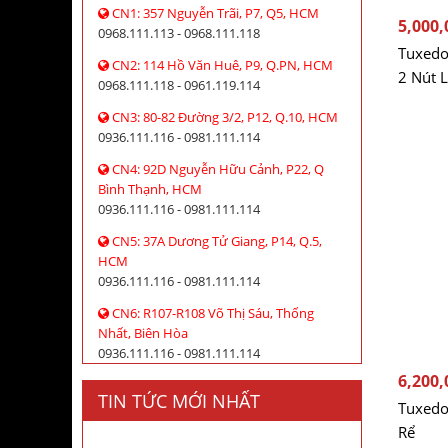
CN1: 357 Nguyễn Trãi, P7, Q5, HCM
5,000,
0968.111.113 - 0968.111.118
Tuxedo
CN2: 114 Hồ Văn Huê, P9, Q.PN, HCM
2 Nút L
0968.111.118 - 0961.119.114
CN3: 80-82 Đường 3/2, P12, Q.10, HCM
0936.111.116 - 0981.111.114
CN4: 92D Nguyễn Hữu Cảnh, P22, Q
Bình Thạnh, HCM
0936.111.116 - 0981.111.114
CN5: 37A Dương Tử Giang, P14, Q.5,
HCM
0936.111.116 - 0981.111.114
CN6: R107-R108 Võ Thị Sáu, Thống
Nhất, Biên Hòa
0936.111.116 - 0981.111.114
6,200,
TIN TỨC MỚI NHẤT
Tuxedo
Rể