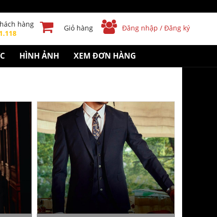
khách hàng
Giỏ hàng
Đăng nhập / Đăng ký
1.118
ỨC
HÌNH ẢNH
XEM ĐƠN HÀNG