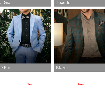
ui Gia
Tuxedo
rẻ Em
Blazer