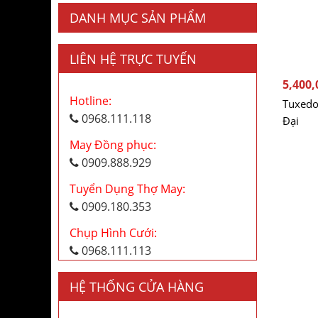
DANH MỤC SẢN PHẨM
LIÊN HỆ TRỰC TUYẾN
5,400,
Hotline:
Tuxedo
0968.111.118
Đại
May Đồng phục:
0909.888.929
Tuyển Dụng Thợ May:
0909.180.353
Chụp Hình Cưới:
0968.111.113
HỆ THỐNG CỬA HÀNG