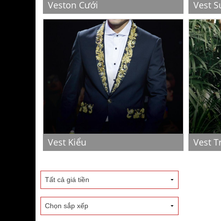
Veston Cưới
Vest S
Vest Kiểu
Vest T