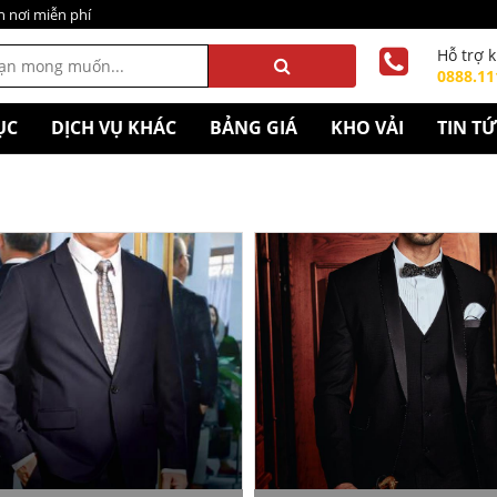
n nơi miễn phí
Hỗ trợ 
0888.11
ỤC
DỊCH VỤ KHÁC
BẢNG GIÁ
KHO VẢI
TIN T