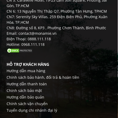
CN 5: Caravelle Hotel, 19-23 Lam Son Square, Phường Sài
Gòn, TP.HCM
CN 6: 13 Nguyễn Thị Thập Q7, Phường Tân Hưng, TPHCM
CN7: Serenity Sky Villas, 259 Điện Biên Phủ, Phường Xuân
Hòa, TP.HCM
CN8: Đường số 8, KP3 , Phường Chơn Thành, Bình Phước
Email: contact@monamie.vn
Điện Thoại: 0888.111.118
Hotline: 0968.111.118
HỖ TRỢ KHÁCH HÀNG
Hướng dẫn mua hàng
Chính sách bảo hành, đổi trả & hoàn tiền
Hướng dẫn thanh toán
Chính sách bảo mật
Hướng dẫn bảo quản
Chính sách vận chuyển
Tuyển dụng chi nhánh đại lý