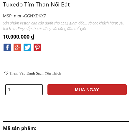
Tuxedo Tím Than Nổi Bật
MSP: mon-GGNXDKX7
Sản phẩm veston cao cấp dành cho CEO, giám đốc... và các khách hàng yêu
thích sự đẳng cấp từ các dòng vải hàng đầu thế giới
10,000,000 ₫
Thêm Vào Danh Sách Yêu Thích
MUA NGAY
Mã sản phẩm: