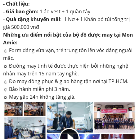
- Chất liệu:
- Giá bao gồm:
1 áo vest + 1 quần tây
-
Quà tặng khuyến mãi
: 1 Nơ + 1 Khăn bỏ túi tổng trị
giá 500.000 vnđ
Những ưu điểm nổi bật của bộ đồ được may tại Mon
Amie:
☼ Form dáng vừa vặn, trẻ trung tôn lên vóc dáng người
mặc.
☼ Đường may tinh tế được thực hiện bởi những nghệ
nhân may trên 15 năm tay nghề.
☼ Đo may đồng phục & giao hàng tận nơi tại TP.HCM.
☼ Bảo hành miễn phí 3 năm.
☼ May gấp 24h không tăng giá.