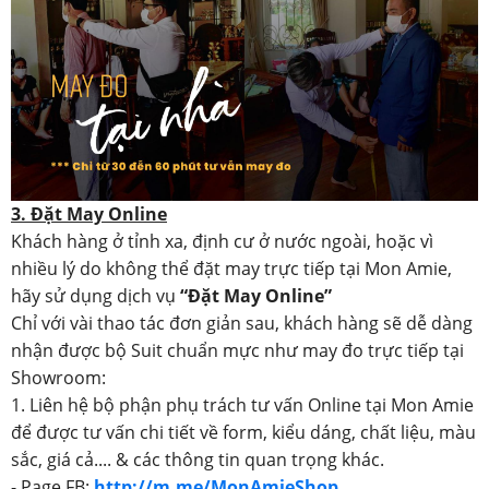
3. Đặt May Online
Khách hàng ở tỉnh xa, định cư ở nước ngoài, hoặc vì
nhiều lý do không thể đặt may trực tiếp tại Mon Amie,
hãy sử dụng dịch vụ
“Đặt May Online”
Chỉ với vài thao tác đơn giản sau, khách hàng sẽ dễ dàng
nhận được bộ Suit chuẩn mực như may đo trực tiếp tại
Showroom:
1. Liên hệ bộ phận phụ trách tư vấn Online tại Mon Amie
để được tư vấn chi tiết về form, kiểu dáng, chất liệu, màu
sắc, giá cả.... & các thông tin quan trọng khác.
- Page FB:
http://m.me/MonAmieShop