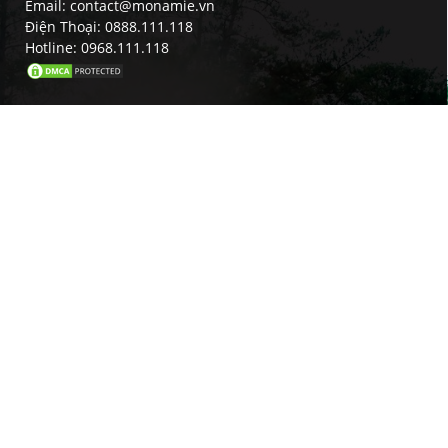
Email: contact@monamie.vn
Điện Thoại: 0888.111.118
Hotline: 0968.111.118
HỖ TRỢ KHÁCH HÀNG
Hướng dẫn mua hàng
Chính sách bảo hành, đổi trả & hoàn tiền
Hướng dẫn thanh toán
Chính sách bảo mật
Hướng dẫn bảo quản
Chính sách vận chuyển
Tuyển dụng chi nhánh đại lý
ĐĂNG KÝ EMAIL NHẬN QUÀ 3
Đăng kí