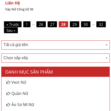
Liên Hệ
Váy Nữ Công Sở 39
...
...
« Trước
1
26
27
28
29
30
32
Sau »
DANH MỤC SẢN PHẨM
Vest Nữ
Quần Nữ
Áo Sơ Mi Nữ