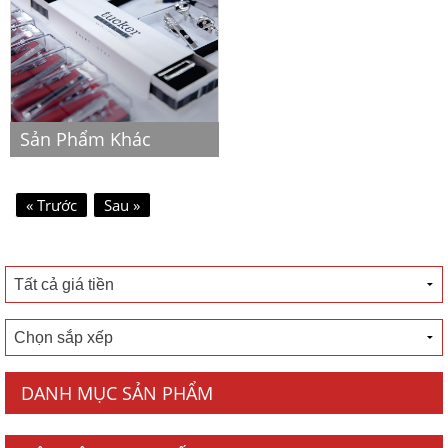
Sản Phẩm Khác
« Trước
Sau »
DANH MỤC SẢN PHẨM