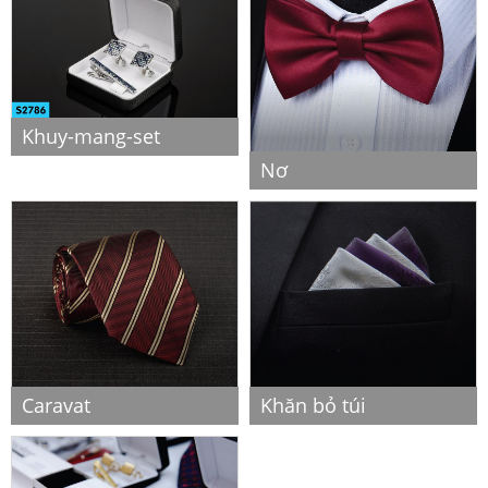
Khuy-mang-set
Nơ
Caravat
Khăn bỏ túi