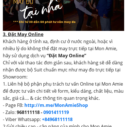
3. Đặt May Online
Khách hàng ở tỉnh xa, định cư ở nước ngoài, hoặc vì
nhiều lý do không thể đặt may trực tiếp tại Mon Amie,
hãy sử dụng dịch vụ
“Đặt May Online”
Chỉ với vài thao tác đơn giản sau, khách hàng sẽ dễ dàng
nhận được bộ Suit chuẩn mực như may đo trực tiếp tại
Showroom:
1. Liên hệ bộ phận phụ trách tư vấn Online tại Mon Amie
để được tư vấn chi tiết về form, kiểu dáng, chất liệu, màu
sắc, giá cả.... & các thông tin quan trọng khác.
- Page FB:
http://m.me/MonAmieShop
- Zalo:
968111118 -
0901411119
- Viber Whatsapp:
+84968111118
2.Gửi chiều cao - cân nặng của mình cho Mon Amie