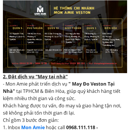
2. Đặt dịch vụ “May tại nhà”
- Mon Amie phát triển dịch vụ
" May Đo Veston Tại
Nhà"
tại TPHCM & Biên Hòa, giúp quý khách hàng tiết
kiệm nhiều thời gian và công sức.
Khách hàng được tư vấn, đo may và giao hàng tận nơi,
sẽ không phải tốn thời gian đi lại.
Chỉ gồm 3 bước đơn giản:
1. Inbox
Mon Amie
hoặc call
0968.111.118 -