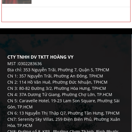
CTY TNHH DV TKTT HOÀNG VY
MST :0302283636
Địa chỉ: 353 Nguyễn Trãi, Phường 7, Quận 5, TPHCM
CN 1: 357 Nguyễn Trãi, Phường An Đông, TPHCM
CN 2: 114 Hồ Văn Huê, Phường Đức Nhuận, TPHCM
CN 3: 80-82 Đường 3/2, Phường Hòa Hưng, TPHCM
CN 4: 37A Dương Tử Giang, Phường Chợ Lớn, TP.HCM
CN 5: Caravelle Hotel, 19-23 Lam Son Square, Phường Sài
Gòn, TP.HCM
CN 6: 13 Nguyễn Thị Thập Q7, Phường Tân Hưng, TPHCM
CN7: Serenity Sky Villas, 259 Điện Biên Phủ, Phường Xuân
Hòa, TP.HCM
CN8: Đường số 8, KP3 , Phường Chơn Thành, Bình Phước