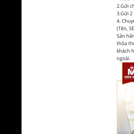
2.Gửi c
3.Gửi 2
4. Chuy
(Tên, SĐ
Sản hẩm
thỏa th
khách h
ngoài.