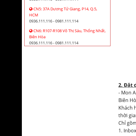
CN5: 37A Dương Tử Giang, P14, Q.5,
HCM
0936.111.116 - 0981.111.114
CN6: R107-R108 Võ Thị Sáu, Thống Nhất,
Biên Hòa
0936.111.116 - 0981.111.114
2. Đặt 
- Mon A
Biên Hò
Khách h
thời gian
Chỉ gồm
1. Inbo