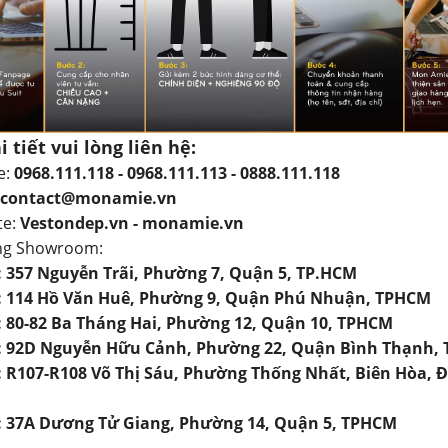
i tiết vui lòng liên hệ:
e:
0968.111.118 - 0968.111.113 - 0888.111.118
contact@monamie.vn
te:
Vestondep.vn - monamie.vn
ng Showroom:
1: 357 Nguyễn Trãi, Phường 7, Quận 5, TP.HCM
2: 114 Hồ Văn Huê, Phường 9, Quận Phú Nhuận, TPHCM
3: 80-82 Ba Tháng Hai, Phường 12, Quận 10, TPHCM
4: 92D Nguyễn Hữu Cảnh, Phường 22, Quận Bình Thạnh,
5: R107-R108 Võ Thị Sáu, Phường Thống Nhất, Biên Hòa, 
6: 37A Dương Tử Giang, Phường 14, Quận 5, TPHCM