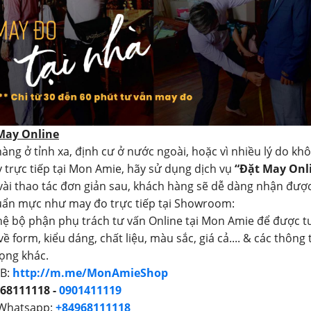
 May Online
àng ở tỉnh xa, định cư ở nước ngoài, hoặc vì nhiều lý do kh
 trực tiếp tại Mon Amie, hãy sử dụng dịch vụ
“Đặt May Onl
 vài thao tác đơn giản sau, khách hàng sẽ dễ dàng nhận đượ
uẩn mực như may đo trực tiếp tại Showroom:
 hệ bộ phận phụ trách tư vấn Online tại Mon Amie để được t
 về form, kiểu dáng, chất liệu, màu sắc, giá cả.... & các thông 
ọng khác.
FB:
http://m.me/MonAmieShop
68111118 -
0901411119
 Whatsapp:
+84968111118