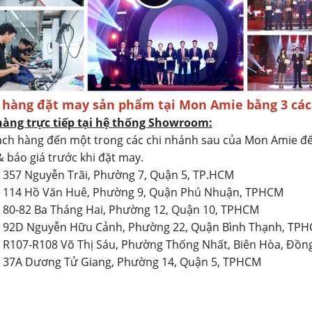
 hàng đặt may sản phẩm tại Mon Amie bằng 3 các
hàng trực tiếp tại hệ thống Showroom:
ch hàng đến một trong các chi nhánh sau của Mon Amie đ
& báo giá trước khi đặt may.
: 357 Nguyễn Trãi, Phường 7, Quận 5, TP.HCM
2: 114 Hồ Văn Huê, Phường 9, Quận Phú Nhuận, TPHCM
: 80-82 Ba Tháng Hai, Phường 12, Quận 10, TPHCM
4: 92D Nguyễn Hữu Cảnh, Phường 22, Quận Bình Thạnh, TP
: R107-R108 Võ Thị Sáu, Phường Thống Nhất, Biên Hòa, Đồn
: 37A Dương Tử Giang, Phường 14, Quận 5, TPHCM