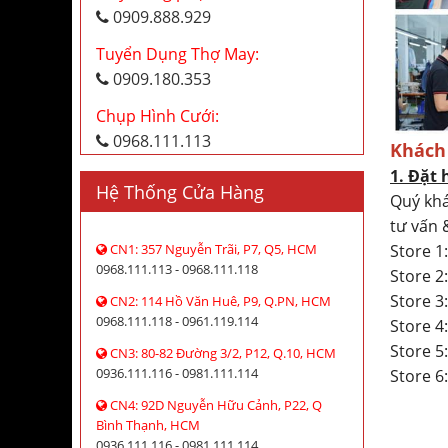
0909.888.929
Tuyển Dụng Thợ May:
0909.180.353
Chụp Hình Cưới:
0968.111.113
Khách
1. Đặt 
Hệ Thống Cửa Hàng
Quý khá
tư vấn 
Store 1
CN1: 357 Nguyễn Trãi, P7, Q5, HCM
0968.111.113 - 0968.111.118
Store 
Store 3
CN2: 114 Hồ Văn Huê, P9, Q.PN, HCM
0968.111.118 - 0961.119.114
Store 
Store 5
CN3: 80-82 Đường 3/2, P12, Q.10, HCM
0936.111.116 - 0981.111.114
Store 6
CN4: 92D Nguyễn Hữu Cảnh, P22, Q
Bình Thạnh, HCM
0936.111.116 - 0981.111.114