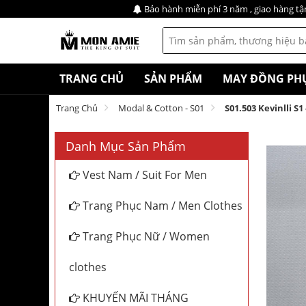
Bảo hành miễn phí 3 năm , giao hàng tậ
TRANG CHỦ
SẢN PHẨM
MAY ĐỒNG PH
Trang Chủ
Modal & Cotton - S01
S01.503 Kevinlli S
Danh Mục Sản Phẩm
Vest Nam / Suit For Men
Trang Phục Nam / Men Clothes
Trang Phục Nữ / Women
clothes
KHUYẾN MÃI THÁNG