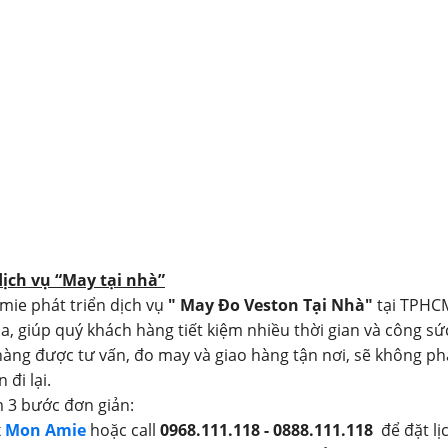
dịch vụ “May tại nhà”
mie phát triển dịch vụ
" May Đo Veston Tại Nhà"
tại TPHC
a, giúp quý khách hàng tiết kiệm nhiều thời gian và công sứ
àng được tư vấn, đo may và giao hàng tận nơi, sẽ không ph
 đi lại.
 3 bước đơn giản:
x
Mon Amie
hoặc call
0968.111.118 - 0888.111.118
để đặt lị