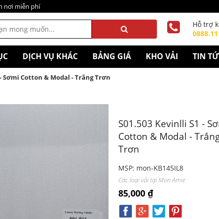
n nơi miễn phí
Hỗ trợ 
0888.11
ỤC
DỊCH VỤ KHÁC
BẢNG GIÁ
KHO VẢI
TIN T
1 - Sơmi Cotton & Modal - Trắng Trơn
S01.503 Kevinlli S1 - S
Cotton & Modal - Trắn
Trơn
MSP: mon-KB145IL8
Các loại vải tại Mon Amie
85,000 ₫