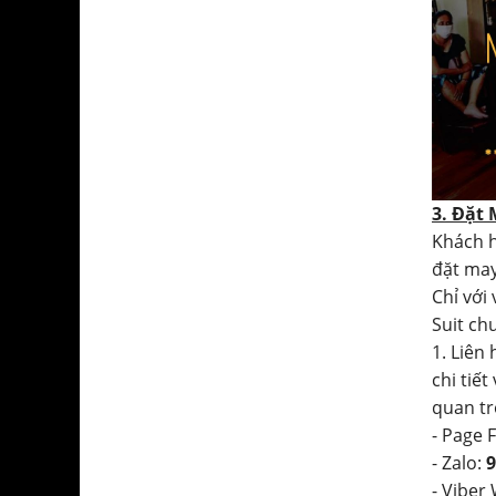
3. Đặt
Khách h
đặt may
Chỉ với
Suit ch
1. Liên
chi tiết
quan tr
- Page 
- Zalo:
9
- Viber