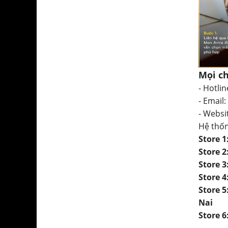
Mọi ch
- Hotlin
- Email:
- Websi
Hệ thố
Store 
Store 
Store 
Store 
Store 
Nai
Store 