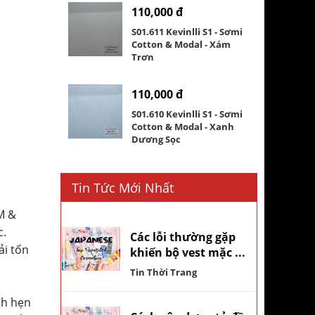
110,000 đ
S01.611 Kevinlli S1 - Sơmi
Cotton & Modal - Xám
Trơn
110,000 đ
S01.610 Kevinlli S1 - Sơmi
Cotton & Modal - Xanh
Dương Sọc
Tin Tức Mới Nhất
M &
c.
Các lỗi thường gặp
ải tốn
khiến bộ vest mặc ...
Tin Thời Trang
ch hẹn