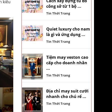
Cách xây dựng tủ đồ
n kiểu
công sở từ 1 bộ ...
Tin Thời Trang
Quiet luxury cho nam
là gì và ứng dụng ...
Tin Thời Trang
Tiệm may veston cao
cấp cho doanh nhân
...
Tin Thời Trang
Địa chỉ may suit cưới
nhanh cho chú rể ...
Tin Thời Trang