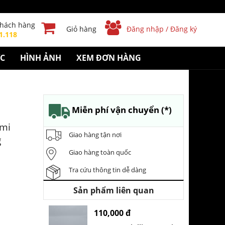
khách hàng
Giỏ hàng
Đăng nhập / Đăng ký
1.118
ỨC
HÌNH ẢNH
XEM ĐƠN HÀNG
Miễn phí vận chuyển (*)
ơmi
Giao hàng tận nơi
g
Giao hàng toàn quốc
Tra cứu thông tin dễ dàng
Sản phẩm liên quan
110,000 đ