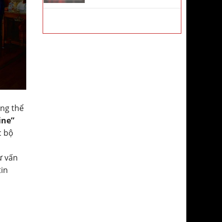
ông thể
ine”
c bộ
ư vấn
tin