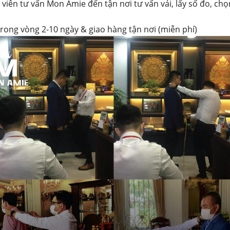
 viên tư vấn Mon Amie đến tận nơi tư vấn vải, lấy số đo, chọ
trong vòng 2-10 ngày & giao hàng tận nơi (miễn phí)