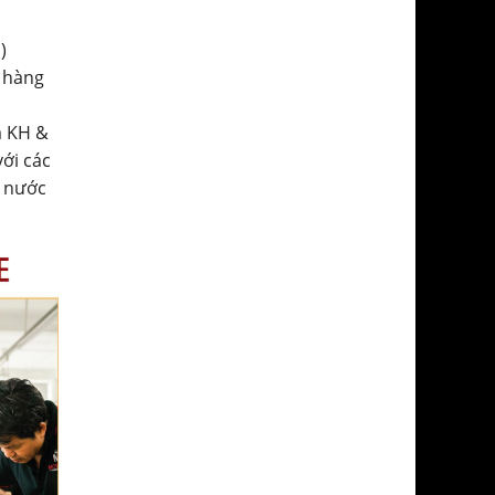
)
 hàng
a KH &
với các
ở nước