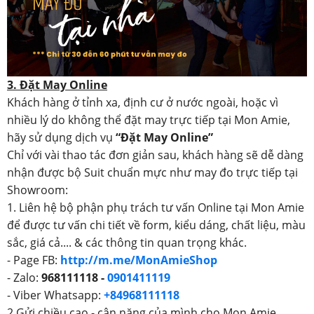
3. Đặt May Online
Khách hàng ở tỉnh xa, định cư ở nước ngoài, hoặc vì
nhiều lý do không thể đặt may trực tiếp tại Mon Amie,
hãy sử dụng dịch vụ
“Đặt May Online”
Chỉ với vài thao tác đơn giản sau, khách hàng sẽ dễ dàng
nhận được bộ Suit chuẩn mực như may đo trực tiếp tại
Showroom:
1. Liên hệ bộ phận phụ trách tư vấn Online tại Mon Amie
để được tư vấn chi tiết về form, kiểu dáng, chất liệu, màu
sắc, giá cả.... & các thông tin quan trọng khác.
- Page FB:
http://m.me/MonAmieShop
- Zalo:
968111118 -
0901411119
- Viber Whatsapp:
+84968111118
2.Gửi chiều cao - cân nặng của mình cho Mon Amie