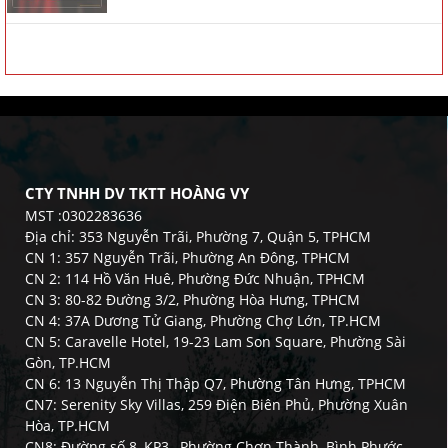
CTY TNHH DV TKTT HOÀNG VY
MST :0302283636
Địa chỉ: 353 Nguyễn Trãi, Phường 7, Quận 5, TPHCM
CN 1: 357 Nguyễn Trãi, Phường An Đông, TPHCM
CN 2: 114 Hồ Văn Huê, Phường Đức Nhuận, TPHCM
CN 3: 80-82 Đường 3/2, Phường Hòa Hưng, TPHCM
CN 4: 37A Dương Tử Giang, Phường Chợ Lớn, TP.HCM
CN 5: Caravelle Hotel, 19-23 Lam Son Square, Phường Sài
Gòn, TP.HCM
CN 6: 13 Nguyễn Thị Thập Q7, Phường Tân Hưng, TPHCM
CN7: Serenity Sky Villas, 259 Điện Biên Phủ, Phường Xuân
Hòa, TP.HCM
CN8: Đường số 8, KP3 , Phường Chơn Thành, Bình Phước