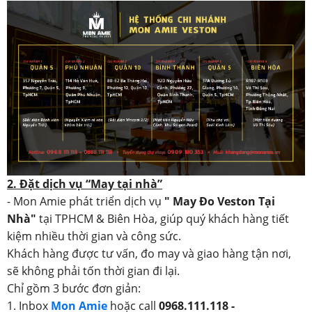
2. Đặt dịch vụ “May tại nhà”
- Mon Amie phát triển dịch vụ
" May Đo Veston Tại
Nhà"
tại TPHCM & Biên Hòa, giúp quý khách hàng tiết
kiệm nhiều thời gian và công sức.
Khách hàng được tư vấn, đo may và giao hàng tận nơi,
sẽ không phải tốn thời gian đi lại.
Chỉ gồm 3 bước đơn giản:
1. Inbox
Mon Amie
hoặc call
0968.111.118 -