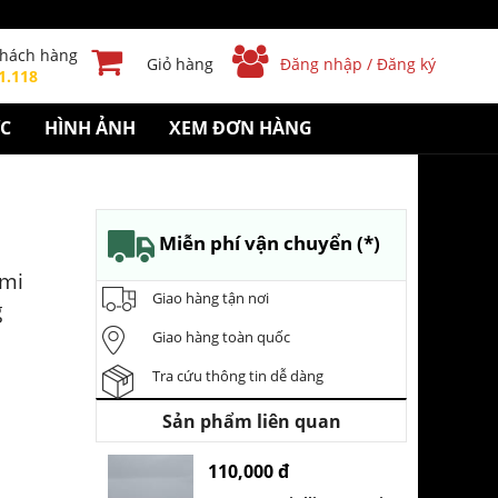
khách hàng
Giỏ hàng
Đăng nhập / Đăng ký
1.118
ỨC
HÌNH ẢNH
XEM ĐƠN HÀNG
Miễn phí vận chuyển (*)
ơmi
Giao hàng tận nơi
g
Giao hàng toàn quốc
Tra cứu thông tin dễ dàng
Sản phẩm liên quan
110,000 đ