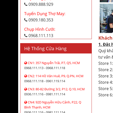
0909.888.929
Tuyển Dụng Thợ May:
0909.180.353
Chụp Hình Cưới:
0968.111.113
Khách
1. Đặt 
Hệ Thống Cửa Hàng
Quý khá
tư vấn 
Store 1
CN1: 357 Nguyễn Trãi, P7, Q5, HCM
0968.111.113 - 0968.111.118
Store 
Store 3
CN2: 114 Hồ Văn Huê, P9, Q.PN, HCM
0968.111.118 - 0961.119.114
Store 
Store 5
CN3: 80-82 Đường 3/2, P12, Q.10, HCM
0936.111.116 - 0981.111.114
Store 6
CN4: 92D Nguyễn Hữu Cảnh, P22, Q
Bình Thạnh, HCM
0936.111.116 - 0981.111.114