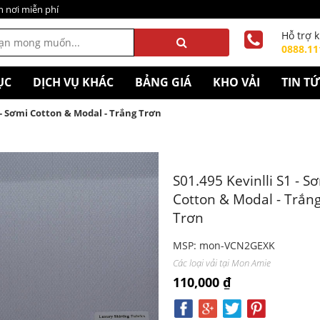
n nơi miễn phí
Hỗ trợ 
0888.11
ỤC
DỊCH VỤ KHÁC
BẢNG GIÁ
KHO VẢI
TIN T
1 - Sơmi Cotton & Modal - Trắng Trơn
S01.495 Kevinlli S1 - S
Cotton & Modal - Trắn
Trơn
MSP: mon-VCN2GEXK
Các loại vải tại Mon Amie
110,000 ₫