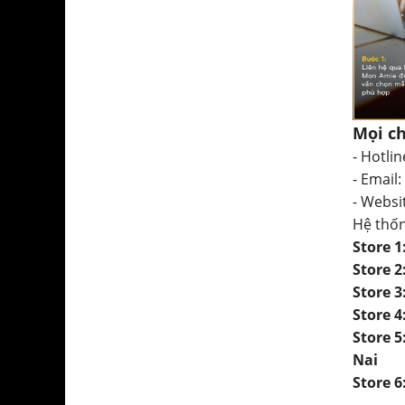
Mọi ch
- Hotlin
- Email:
- Websi
Hệ thố
Store 
Store 
Store 
Store 
Store 
Nai
Store 