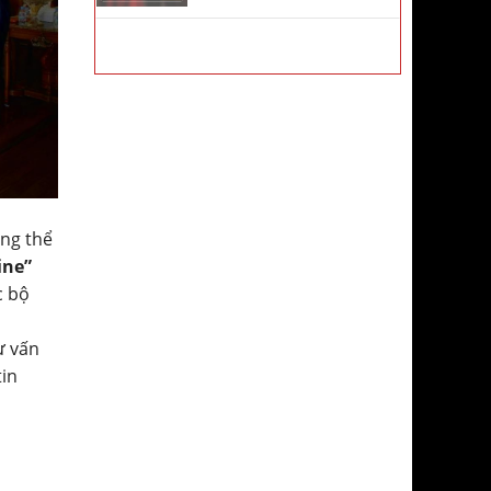
ông thể
ine”
c bộ
ư vấn
tin