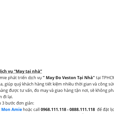
dịch vụ “May tại nhà”
mie phát triển dịch vụ
" May Đo Veston Tại Nhà"
tại TPHC
a, giúp quý khách hàng tiết kiệm nhiều thời gian và công sứ
àng được tư vấn, đo may và giao hàng tận nơi, sẽ không ph
 đi lại.
 3 bước đơn giản:
x
Mon Amie
hoặc call
0968.111.118 - 0888.111.118
để đặt lị