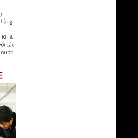
)
 hàng
a KH &
với các
ở nước