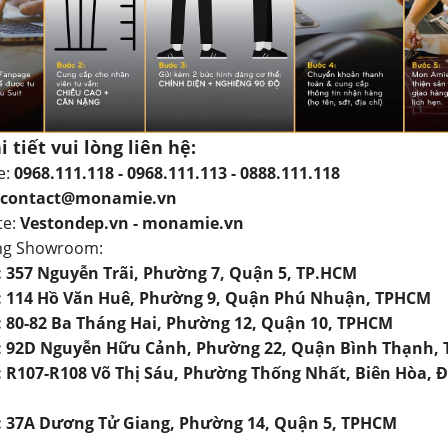
i tiết vui lòng liên hệ:
e:
0968.111.118 - 0968.111.113 - 0888.111.118
contact@monamie.vn
te:
Vestondep.vn - monamie.vn
ng Showroom:
1: 357 Nguyễn Trãi, Phường 7, Quận 5, TP.HCM
2: 114 Hồ Văn Huê, Phường 9, Quận Phú Nhuận, TPHCM
3: 80-82 Ba Tháng Hai, Phường 12, Quận 10, TPHCM
4: 92D Nguyễn Hữu Cảnh, Phường 22, Quận Bình Thạnh,
5: R107-R108 Võ Thị Sáu, Phường Thống Nhất, Biên Hòa, 
6: 37A Dương Tử Giang, Phường 14, Quận 5, TPHCM