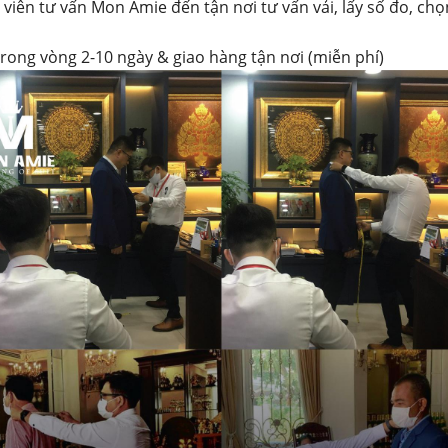
 viên tư vấn Mon Amie đến tận nơi tư vấn vải, lấy số đo, chọ
trong vòng 2-10 ngày & giao hàng tận nơi (miễn phí)