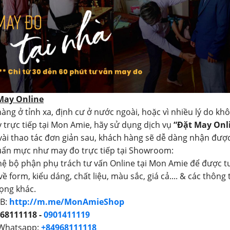
 May Online
àng ở tỉnh xa, định cư ở nước ngoài, hoặc vì nhiều lý do kh
 trực tiếp tại Mon Amie, hãy sử dụng dịch vụ
“Đặt May Onl
 vài thao tác đơn giản sau, khách hàng sẽ dễ dàng nhận đượ
uẩn mực như may đo trực tiếp tại Showroom:
 hệ bộ phận phụ trách tư vấn Online tại Mon Amie để được t
 về form, kiểu dáng, chất liệu, màu sắc, giá cả.... & các thông 
ọng khác.
FB:
http://m.me/MonAmieShop
68111118 -
0901411119
 Whatsapp:
+84968111118