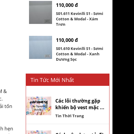
110,000 đ
S01.611 Kevinlli S1 - Sơmi
Cotton & Modal - Xám
Trơn
110,000 đ
S01.610 Kevinlli S1 - Sơmi
Cotton & Modal - Xanh
Dương Sọc
Tin Tức Mới Nhất
M &
c.
Các lỗi thường gặp
ải tốn
khiến bộ vest mặc ...
Tin Thời Trang
ch hẹn