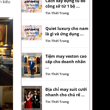
Cách xây dựng tủ đồ
n kiểu
công sở từ 1 bộ ...
Tin Thời Trang
Quiet luxury cho nam
là gì và ứng dụng ...
Tin Thời Trang
Tiệm may veston cao
cấp cho doanh nhân
...
Tin Thời Trang
Địa chỉ may suit cưới
nhanh cho chú rể ...
Tin Thời Trang