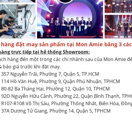
 hàng đặt may sản phẩm tại Mon Amie bằng 3 các
hàng trực tiếp tại hệ thống Showroom:
ch hàng đến một trong các chi nhánh sau của Mon Amie đ
& báo giá trước khi đặt may.
: 357 Nguyễn Trãi, Phường 7, Quận 5, TP.HCM
2: 114 Hồ Văn Huê, Phường 9, Quận Phú Nhuận, TPHCM
: 80-82 Ba Tháng Hai, Phường 12, Quận 10, TPHCM
4: 92D Nguyễn Hữu Cảnh, Phường 22, Quận Bình Thạnh, TP
: R107-R108 Võ Thị Sáu, Phường Thống Nhất, Biên Hòa, Đồn
: 37A Dương Tử Giang, Phường 14, Quận 5, TPHCM