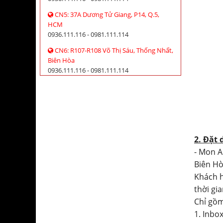
CN5: 37A Dương Tử Giang, P14, Q.5,
HCM
0936.111.116 - 0981.111.114
CN6: R107-R108 Võ Thị Sáu, Thống Nhất,
Biên Hòa
0936.111.116 - 0981.111.114
2. Đặt 
- Mon A
Biên Hò
Khách h
thời gian
Chỉ gồm
1. Inbo