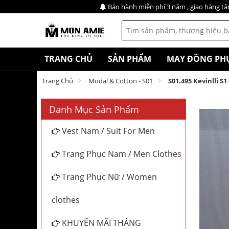
Bảo hành miễn phí 3 năm , giao hàng tậ
TRANG CHỦ
SẢN PHẨM
MAY ĐỒNG PH
Trang Chủ
Modal & Cotton - S01
S01.495 Kevinlli S
Danh Mục Sản Phẩm
Vest Nam / Suit For Men
Trang Phục Nam / Men Clothes
Trang Phục Nữ / Women
clothes
KHUYẾN MÃI THÁNG