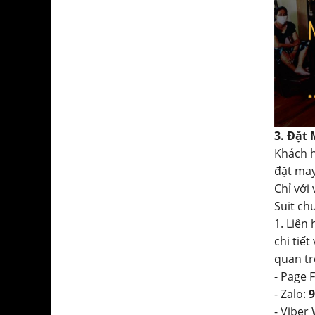
3. Đặt
Khách h
đặt may
Chỉ với
Suit ch
1. Liên
chi tiết
quan tr
- Page 
- Zalo:
9
- Viber