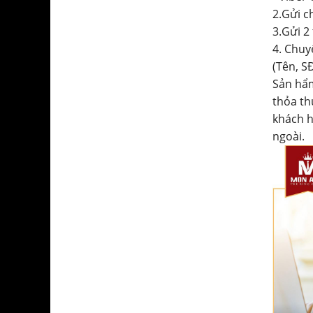
2.Gửi c
3.Gửi 2
4. Chuy
(Tên, SĐ
Sản hẩm
thỏa th
khách h
ngoài.