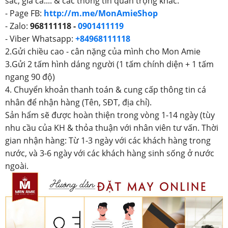
sắc, giá cả.... & các thông tin quan trọng khác.
- Page FB:
http://m.me/MonAmieShop
- Zalo:
968111118 -
0901411119
- Viber Whatsapp:
+84968111118
2.Gửi chiều cao - cân nặng của mình cho Mon Amie
3.Gửi 2 tấm hình dáng người (1 tấm chính diện + 1 tấm
ngang 90 độ)
4. Chuyển khoản thanh toán & cung cấp thông tin cá
nhân để nhận hàng (Tên, SĐT, địa chỉ).
Sản hẩm sẽ được hoàn thiện trong vòng 1-14 ngày (tùy
nhu cầu của KH & thỏa thuận với nhân viên tư vấn. Thời
gian nhận hàng: Từ 1-3 ngày với các khách hàng trong
nước, và 3-6 ngày với các khách hàng sinh sống ở nước
ngoài.