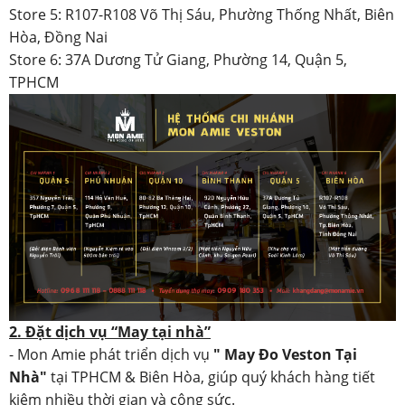
Store 5: R107-R108 Võ Thị Sáu, Phường Thống Nhất, Biên
Hòa, Đồng Nai
Store 6: 37A Dương Tử Giang, Phường 14, Quận 5,
TPHCM
2. Đặt dịch vụ “May tại nhà”
- Mon Amie phát triển dịch vụ
" May Đo Veston Tại
Nhà"
tại TPHCM & Biên Hòa, giúp quý khách hàng tiết
kiệm nhiều thời gian và công sức.