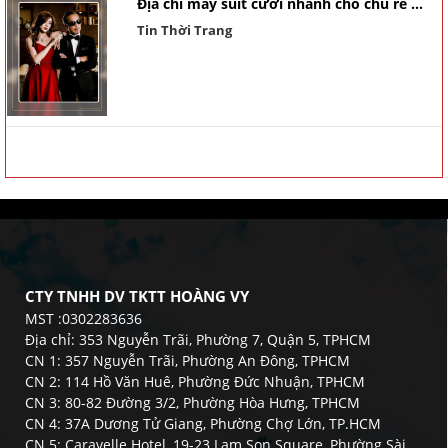
Địa chỉ may suit cưới nhanh cho chú rể ...
Tin Thời Trang
CTY TNHH DV TKTT HOÀNG VY
MST :0302283636
Địa chỉ: 353 Nguyễn Trãi, Phường 7, Quận 5, TPHCM
CN 1: 357 Nguyễn Trãi, Phường An Đông, TPHCM
CN 2: 114 Hồ Văn Huê, Phường Đức Nhuận, TPHCM
CN 3: 80-82 Đường 3/2, Phường Hòa Hưng, TPHCM
CN 4: 37A Dương Tử Giang, Phường Chợ Lớn, TP.HCM
CN 5: Caravelle Hotel, 19-23 Lam Son Square, Phường Sài