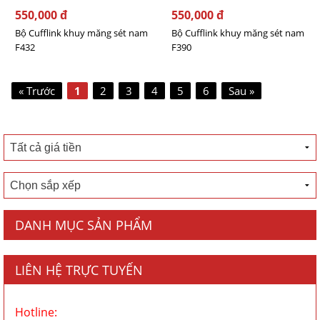
550,000 đ
550,000 đ
Bộ Cufflink khuy măng sét nam
Bộ Cufflink khuy măng sét nam
F432
F390
« Trước
1
2
3
4
5
6
Sau »
DANH MỤC SẢN PHẨM
LIÊN HỆ TRỰC TUYẾN
Hotline: