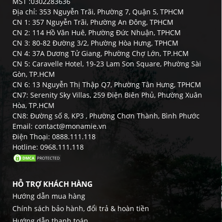
MST :0302283636
Địa chỉ: 353 Nguyễn Trãi, Phường 7, Quận 5, TPHCM
CN 1: 357 Nguyễn Trãi, Phường An Đông, TPHCM
CN 2: 114 Hồ Văn Huê, Phường Đức Nhuận, TPHCM
CN 3: 80-82 Đường 3/2, Phường Hòa Hưng, TPHCM
CN 4: 37A Dương Tử Giang, Phường Chợ Lớn, TP.HCM
CN 5: Caravelle Hotel, 19-23 Lam Son Square, Phường Sài
Gòn, TP.HCM
CN 6: 13 Nguyễn Thị Thập Q7, Phường Tân Hưng, TPHCM
CN7: Serenity Sky Villas, 259 Điện Biên Phủ, Phường Xuân
Hòa, TP.HCM
CN8: Đường số 8, KP3 , Phường Chơn Thành, Bình Phước
Email: contact@monamie.vn
Điện Thoại: 0888.111.118
Hotline: 0968.111.118
HỖ TRỢ KHÁCH HÀNG
Hướng dẫn mua hàng
Chính sách bảo hành, đổi trả & hoàn tiền
Hướng dẫn thanh toán