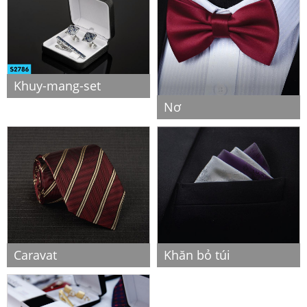
Khuy-mang-set
Nơ
Caravat
Khăn bỏ túi