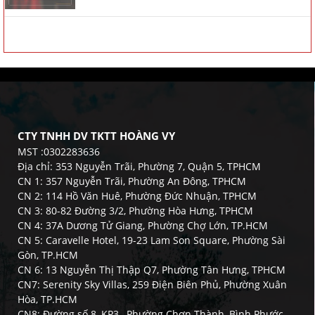
CTY TNHH DV TKTT HOÀNG VY
MST :0302283636
Địa chỉ: 353 Nguyễn Trãi, Phường 7, Quận 5, TPHCM
CN 1: 357 Nguyễn Trãi, Phường An Đông, TPHCM
CN 2: 114 Hồ Văn Huê, Phường Đức Nhuận, TPHCM
CN 3: 80-82 Đường 3/2, Phường Hòa Hưng, TPHCM
CN 4: 37A Dương Tử Giang, Phường Chợ Lớn, TP.HCM
CN 5: Caravelle Hotel, 19-23 Lam Son Square, Phường Sài
Gòn, TP.HCM
CN 6: 13 Nguyễn Thị Thập Q7, Phường Tân Hưng, TPHCM
CN7: Serenity Sky Villas, 259 Điện Biên Phủ, Phường Xuân
Hòa, TP.HCM
CN8: Đường số 8, KP3 , Phường Chơn Thành, Bình Phước