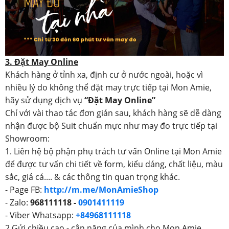
3. Đặt May Online
Khách hàng ở tỉnh xa, định cư ở nước ngoài, hoặc vì
nhiều lý do không thể đặt may trực tiếp tại Mon Amie,
hãy sử dụng dịch vụ
“Đặt May Online”
Chỉ với vài thao tác đơn giản sau, khách hàng sẽ dễ dàng
nhận được bộ Suit chuẩn mực như may đo trực tiếp tại
Showroom:
1. Liên hệ bộ phận phụ trách tư vấn Online tại Mon Amie
để được tư vấn chi tiết về form, kiểu dáng, chất liệu, màu
sắc, giá cả.... & các thông tin quan trọng khác.
- Page FB:
http://m.me/MonAmieShop
- Zalo:
968111118 -
0901411119
- Viber Whatsapp:
+84968111118
2.Gửi chiều cao - cân nặng của mình cho Mon Amie