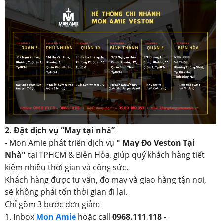
2. Đặt dịch vụ “May tại nhà”
- Mon Amie phát triển dịch vụ
" May Đo Veston Tại
Nhà"
tại TPHCM & Biên Hòa, giúp quý khách hàng tiết
kiệm nhiều thời gian và công sức.
Khách hàng được tư vấn, đo may và giao hàng tận nơi,
sẽ không phải tốn thời gian đi lại.
Chỉ gồm 3 bước đơn giản:
1. Inbox
Mon Amie
hoặc call
0968.111.118 -