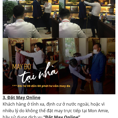
3. Đặt May Online
Khách hàng ở tỉnh xa, định cư ở nước ngoài, hoặc vì
nhiều lý do không thể đặt may trực tiếp tại Mon Amie,
hãy sử dụng dịch vụ
“Đặt May Online”