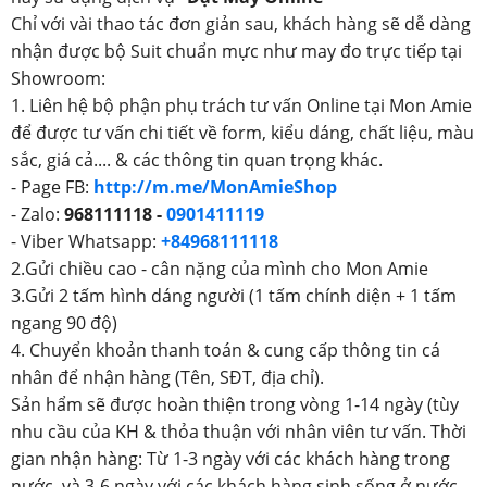
Chỉ với vài thao tác đơn giản sau, khách hàng sẽ dễ dàng
nhận được bộ Suit chuẩn mực như may đo trực tiếp tại
Showroom:
1. Liên hệ bộ phận phụ trách tư vấn Online tại Mon Amie
để được tư vấn chi tiết về form, kiểu dáng, chất liệu, màu
sắc, giá cả.... & các thông tin quan trọng khác.
- Page FB:
http://m.me/MonAmieShop
- Zalo:
968111118 -
0901411119
- Viber Whatsapp:
+84968111118
2.Gửi chiều cao - cân nặng của mình cho Mon Amie
3.Gửi 2 tấm hình dáng người (1 tấm chính diện + 1 tấm
ngang 90 độ)
4. Chuyển khoản thanh toán & cung cấp thông tin cá
nhân để nhận hàng (Tên, SĐT, địa chỉ).
Sản hẩm sẽ được hoàn thiện trong vòng 1-14 ngày (tùy
nhu cầu của KH & thỏa thuận với nhân viên tư vấn. Thời
gian nhận hàng: Từ 1-3 ngày với các khách hàng trong
nước, và 3-6 ngày với các khách hàng sinh sống ở nước