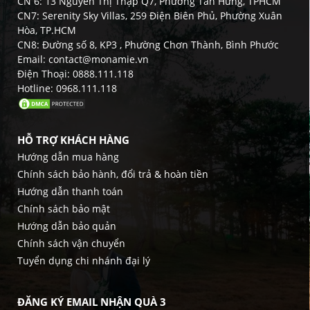
CN 6: 13 Nguyễn Thị Thập Q7, Phường Tân Hưng, TPHCM
CN7: Serenity Sky Villas, 259 Điện Biên Phủ, Phường Xuân
Hòa, TP.HCM
CN8: Đường số 8, KP3 , Phường Chơn Thành, Bình Phước
Email: contact@monamie.vn
Điện Thoại: 0888.111.118
Hotline: 0968.111.118
HỖ TRỢ KHÁCH HÀNG
Hướng dẫn mua hàng
Chính sách bảo hành, đổi trả & hoàn tiền
Hướng dẫn thanh toán
Chính sách bảo mật
Hướng dẫn bảo quản
Chính sách vận chuyển
Tuyển dụng chi nhánh đại lý
ĐĂNG KÝ EMAIL NHẬN QUÀ 3