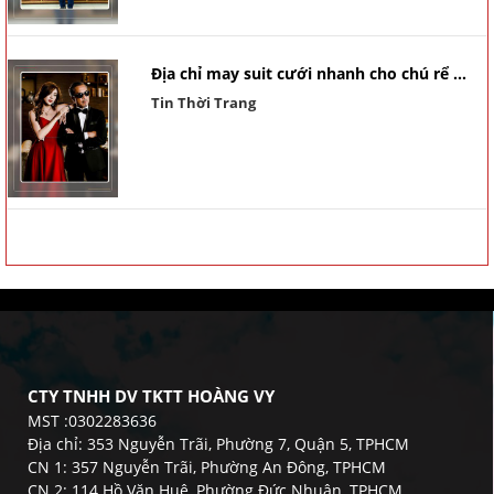
Địa chỉ may suit cưới nhanh cho chú rể ...
Tin Thời Trang
CTY TNHH DV TKTT HOÀNG VY
MST :0302283636
Địa chỉ: 353 Nguyễn Trãi, Phường 7, Quận 5, TPHCM
CN 1: 357 Nguyễn Trãi, Phường An Đông, TPHCM
CN 2: 114 Hồ Văn Huê, Phường Đức Nhuận, TPHCM