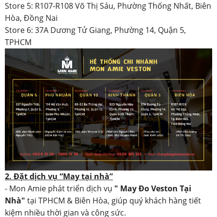
Store 5: R107-R108 Võ Thị Sáu, Phường Thống Nhất, Biên
Hòa, Đồng Nai
Store 6: 37A Dương Tử Giang, Phường 14, Quận 5,
TPHCM
2. Đặt dịch vụ “May tại nhà”
- Mon Amie phát triển dịch vụ
" May Đo Veston Tại
Nhà"
tại TPHCM & Biên Hòa, giúp quý khách hàng tiết
kiệm nhiều thời gian và công sức.