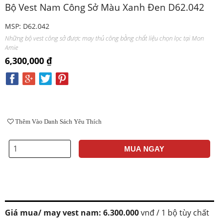
Bộ Vest Nam Công Sở Màu Xanh Đen D62.042
MSP: D62.042
Những bộ vest công sở được may thủ công bằng chất liệu chọn lọc tại Mon
Amie
6,300,000 ₫
Thêm Vào Danh Sách Yêu Thích
MUA NGAY
Giá mua/ may vest nam: 6.300.000
vnđ / 1 bộ tùy chất