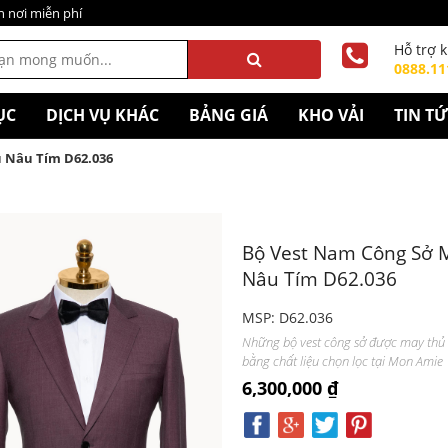
n nơi miễn phí
Hỗ trợ 
0888.11
ỤC
DỊCH VỤ KHÁC
BẢNG GIÁ
KHO VẢI
TIN T
 Nâu Tím D62.036
Bộ Vest Nam Công Sở 
Nâu Tím D62.036
MSP: D62.036
Những bộ vest công sở được may thủ
bằng chất liệu chọn lọc tại Mon Amie
6,300,000 ₫