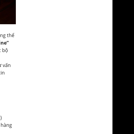
ông thể
ine”
c bộ
ư vấn
tin
)
 hàng