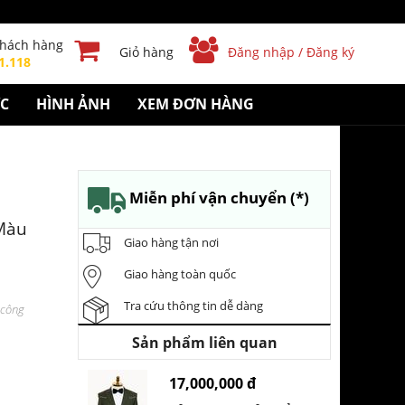
khách hàng
Giỏ hàng
Đăng nhập / Đăng ký
1.118
ỨC
HÌNH ẢNH
XEM ĐƠN HÀNG
Miễn phí vận chuyển (*)
Màu
Giao hàng tận nơi
Giao hàng toàn quốc
Tra cứu thông tin dễ dàng
 công
Sản phẩm liên quan
17,000,000 đ