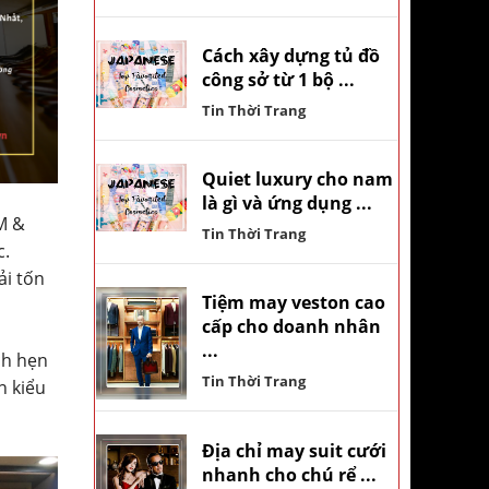
Cách xây dựng tủ đồ
công sở từ 1 bộ ...
Tin Thời Trang
Quiet luxury cho nam
là gì và ứng dụng ...
M &
Tin Thời Trang
c.
ải tốn
Tiệm may veston cao
cấp cho doanh nhân
...
ch hẹn
Tin Thời Trang
n kiểu
Địa chỉ may suit cưới
nhanh cho chú rể ...