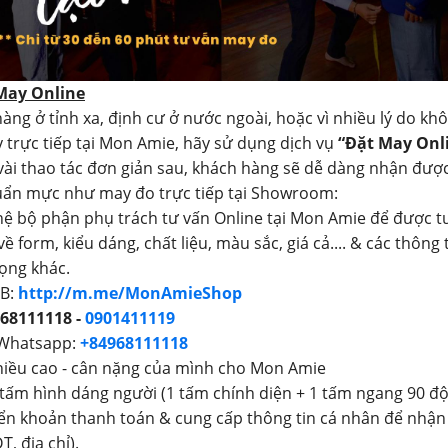
 May Online
àng ở tỉnh xa, định cư ở nước ngoài, hoặc vì nhiều lý do kh
 trực tiếp tại Mon Amie, hãy sử dụng dịch vụ
“Đặt May Onl
 vài thao tác đơn giản sau, khách hàng sẽ dễ dàng nhận đượ
uẩn mực như may đo trực tiếp tại Showroom:
 hệ bộ phận phụ trách tư vấn Online tại Mon Amie để được t
 về form, kiểu dáng, chất liệu, màu sắc, giá cả.... & các thông 
ọng khác.
FB:
http://m.me/MonAmieShop
68111118 -
0901411119
 Whatsapp:
+84968111118
hiều cao - cân nặng của mình cho Mon Amie
 tấm hình dáng người (1 tấm chính diện + 1 tấm ngang 90 độ
ển khoản thanh toán & cung cấp thông tin cá nhân để nhận
T, địa chỉ).