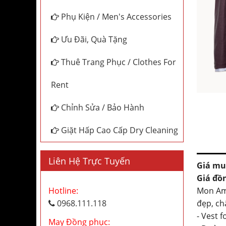
Phụ Kiện / Men's Accessories
Ưu Đãi, Quà Tặng
Thuê Trang Phục / Clothes For
Rent
Chỉnh Sửa / Bảo Hành
Giặt Hấp Cao Cấp Dry Cleaning
Liên Hệ Trực Tuyến
Giá mu
Giá đồ
Mon Ami
Hotline:
đẹp, ch
0968.111.118
- Vest 
May Đồng phục: