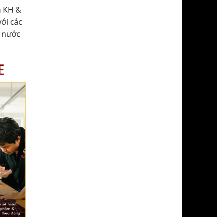
a KH &
với các
ở nước