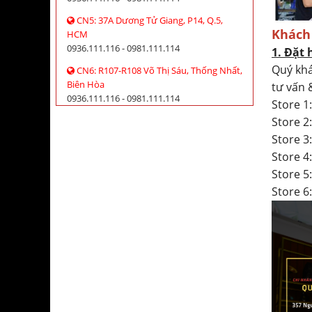
CN5: 37A Dương Tử Giang, P14, Q.5,
Khách
HCM
0936.111.116 - 0981.111.114
1. Đặt 
Quý khá
CN6: R107-R108 Võ Thị Sáu, Thống Nhất,
Biên Hòa
tư vấn 
0936.111.116 - 0981.111.114
Store 1
Store 
Store 3
Store 
Store 5
Store 6