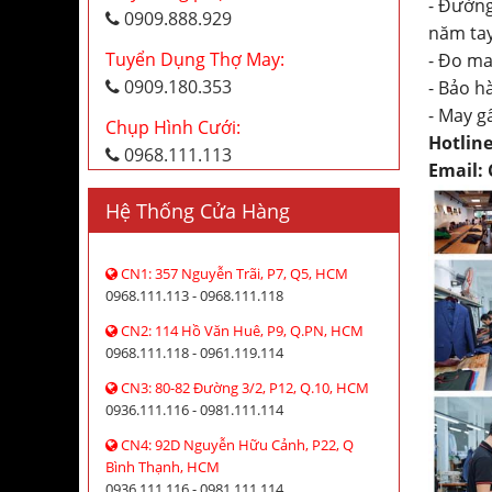
- Đường
0909.888.929
năm tay
Tuyển Dụng Thợ May:
- Đo ma
0909.180.353
- Bảo h
- May g
Chụp Hình Cưới:
Hotline
0968.111.113
Email:
Hệ Thống Cửa Hàng
CN1: 357 Nguyễn Trãi, P7, Q5, HCM
0968.111.113 - 0968.111.118
CN2: 114 Hồ Văn Huê, P9, Q.PN, HCM
0968.111.118 - 0961.119.114
CN3: 80-82 Đường 3/2, P12, Q.10, HCM
0936.111.116 - 0981.111.114
CN4: 92D Nguyễn Hữu Cảnh, P22, Q
Bình Thạnh, HCM
0936.111.116 - 0981.111.114