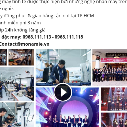
 may tinh tế được thực hiện bởi những nghệ nhân may trên
 nghề.
y đồng phục & giao hàng tận nơi tại TP.HCM
ành miễn phí 3 năm
ấp 24h không tăng giá
 đặt may: 0968.111.113 - 0968.111.118
 Contact@monamie.vn