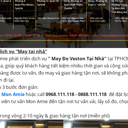
dịch vụ “May tại nhà”
mie phát triển dịch vụ
" May Đo Veston Tại Nhà"
tại TPHC
a, giúp quý khách hàng tiết kiệm nhiều thời gian và công sứ
àng được tư vấn, đo may và giao hàng tận nơi, sẽ không ph
 đi lại.
 3 bước đơn giản:
x
Mon Amie
hoặc call
0968.111.118 - 0888.111.118
để đặt lị
 viên tư vấn Mon Amie đến tận nơi tư vấn vải, lấy số đo, chọ
trong vòng 2-10 ngày & giao hàng tận nơi (miễn phí)