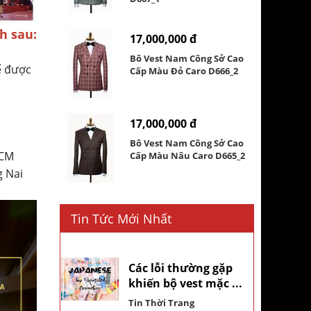
h sau:
17,000,000 đ
Bô Vest Nam Công Sở Cao
ể được
Cấp Màu Đỏ Caro D666_2
17,000,000 đ
Bô Vest Nam Công Sở Cao
HCM
Cấp Màu Nâu Caro D665_2
g Nai
Tin Tức Mới Nhất
Các lỗi thường gặp
khiến bộ vest mặc ...
Tin Thời Trang