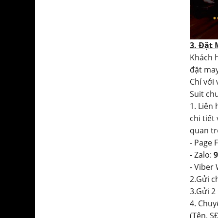
3. Đặt
Khách h
đặt may
Chỉ với
Suit ch
1. Liên
chi tiết
quan tr
- Page 
- Zalo:
9
- Viber
2.Gửi c
3.Gửi 2
4. Chuy
(Tên, SĐ