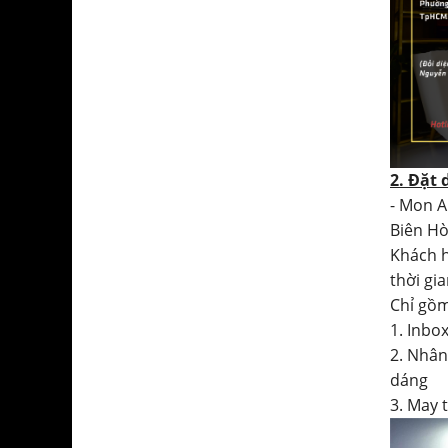
2. Đặt 
- Mon A
Biên Hò
Khách h
thời gian
Chỉ gồm
1. Inbo
2. Nhân
dáng
3. May 