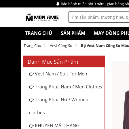
Bảo hành miễn phí 3 năm , giao hàng tậ
TRANG CHỦ
SẢN PHẨM
MAY ĐỒNG PH
Trang Chủ
Vest Công Sở
Bộ Vest Nam Công Sở Màu
Danh Mục Sản Phẩm
Vest Nam / Suit For Men
Trang Phục Nam / Men Clothes
Trang Phục Nữ / Women
clothes
KHUYẾN MÃI THÁNG