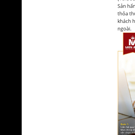
Sản hẩm
thỏa th
khách h
ngoài.