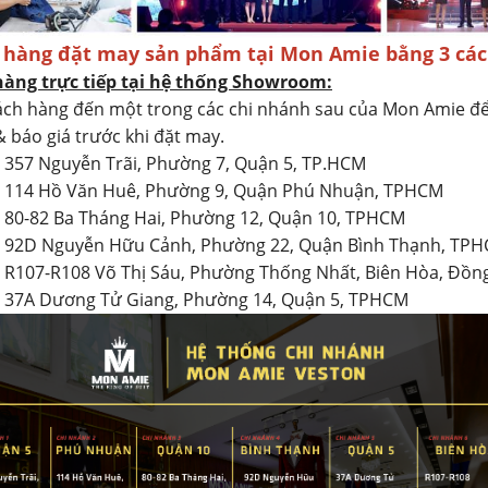
 hàng đặt may sản phẩm tại Mon Amie bằng 3 các
hàng trực tiếp tại hệ thống Showroom:
ch hàng đến một trong các chi nhánh sau của Mon Amie đ
& báo giá trước khi đặt may.
: 357 Nguyễn Trãi, Phường 7, Quận 5, TP.HCM
2: 114 Hồ Văn Huê, Phường 9, Quận Phú Nhuận, TPHCM
: 80-82 Ba Tháng Hai, Phường 12, Quận 10, TPHCM
4: 92D Nguyễn Hữu Cảnh, Phường 22, Quận Bình Thạnh, TP
: R107-R108 Võ Thị Sáu, Phường Thống Nhất, Biên Hòa, Đồn
: 37A Dương Tử Giang, Phường 14, Quận 5, TPHCM