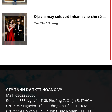
Địa chỉ may suit cưới nhanh cho chú rể ...
Tin Thời Trang
CTY TNHH DV TKTT HOÀNG VY
MST :0302283636
Địa chỉ: 353 Nguyễn Trãi, Phường 7, Quận 5, TPHCM
CN 1: 357 Nguyễn Trãi, Phường An Đông, TPHCM
CN 2: 114 Hồ Văn Huê, Phường Đức Nhuận, TPHCM