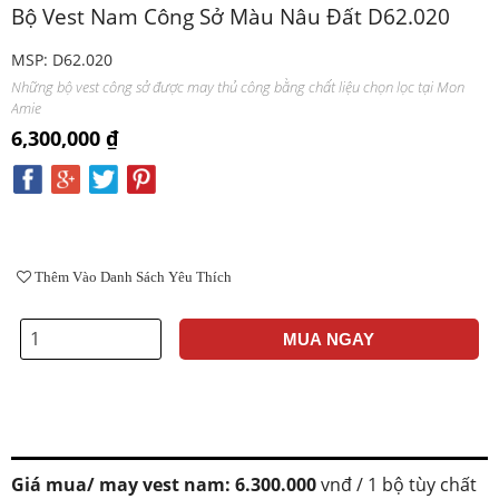
Bộ Vest Nam Công Sở Màu Nâu Đất D62.020
MSP: D62.020
Những bộ vest công sở được may thủ công bằng chất liệu chọn lọc tại Mon
Amie
6,300,000 ₫
Thêm Vào Danh Sách Yêu Thích
MUA NGAY
Giá mua/ may vest nam: 6.300.000
vnđ / 1 bộ tùy chất