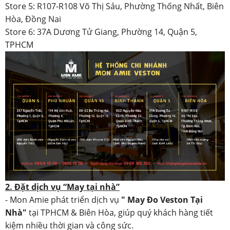
Store 5: R107-R108 Võ Thị Sáu, Phường Thống Nhất, Biên
Hòa, Đồng Nai
Store 6: 37A Dương Tử Giang, Phường 14, Quận 5,
TPHCM
2. Đặt dịch vụ “May tại nhà”
- Mon Amie phát triển dịch vụ
" May Đo Veston Tại
Nhà"
tại TPHCM & Biên Hòa, giúp quý khách hàng tiết
kiệm nhiều thời gian và công sức.