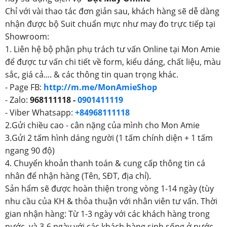
Chỉ với vài thao tác đơn giản sau, khách hàng sẽ dễ dàng
nhận được bộ Suit chuẩn mực như may đo trực tiếp tại
Showroom:
1. Liên hệ bộ phận phụ trách tư vấn Online tại Mon Amie
để được tư vấn chi tiết về form, kiểu dáng, chất liệu, màu
sắc, giá cả.... & các thông tin quan trọng khác.
- Page FB:
http://m.me/MonAmieShop
- Zalo:
968111118 -
0901411119
- Viber Whatsapp:
+84968111118
2.Gửi chiều cao - cân nặng của mình cho Mon Amie
3.Gửi 2 tấm hình dáng người (1 tấm chính diện + 1 tấm
ngang 90 độ)
4. Chuyển khoản thanh toán & cung cấp thông tin cá
nhân để nhận hàng (Tên, SĐT, địa chỉ).
Sản hẩm sẽ được hoàn thiện trong vòng 1-14 ngày (tùy
nhu cầu của KH & thỏa thuận với nhân viên tư vấn. Thời
gian nhận hàng: Từ 1-3 ngày với các khách hàng trong
nước, và 3-6 ngày với các khách hàng sinh sống ở nước