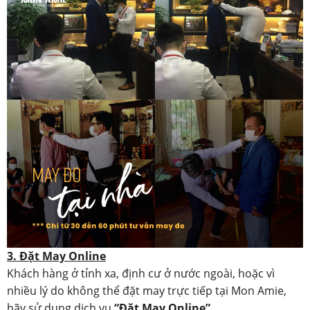
3. Đặt May Online
Khách hàng ở tỉnh xa, định cư ở nước ngoài, hoặc vì
nhiều lý do không thể đặt may trực tiếp tại Mon Amie,
hãy sử dụng dịch vụ
“Đặt May Online”