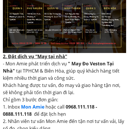
2. Đặt dịch vụ “May tại nhà”
- Mon Amie phát triển dịch vụ
" May Đo Veston Tại
Nhà"
tại TPHCM & Biên Hòa, giúp quý khách hàng tiết
kiệm nhiều thời gian và công sức.
Khách hàng được tư vấn, đo may và giao hàng tận nơi,
sẽ không phải tốn thời gian đi lại.
Chỉ gồm 3 bước đơn giản:
1. Inbox
Mon Amie
hoặc call
0968.111.118 -
0888.111.118
để đặt lịch hẹn
2. Nhân viên tư vấn Mon Amie đến tận nơi tư vấn vải, lấy
số đo, chọn kiểu dáng