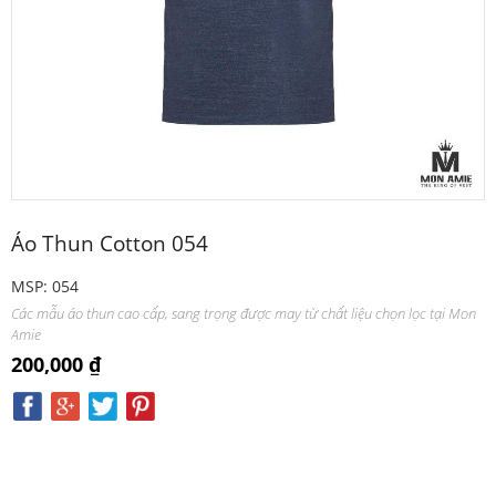
Áo Thun Cotton 054
MSP: 054
Các mẫu áo thun cao cấp, sang trọng được may từ chất liệu chọn lọc tại Mon
Amie
200,000 ₫