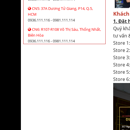
CN5: 37A Dương Tử Giang, P14, Q.5,
Khách
HCM
0936.111.116 - 0981.111.114
1. Đặt 
Quý khá
CN6: R107-R108 Võ Thị Sáu, Thống Nhất,
tư vấn 
Biên Hòa
0936.111.116 - 0981.111.114
Store 1
Store 
Store 3
Store 
Store 5
Store 6