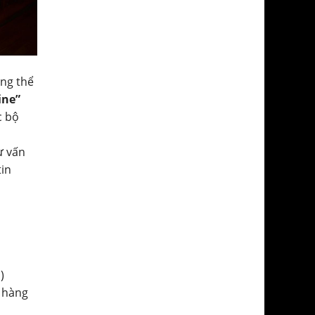
ông thể
ine”
c bộ
ư vấn
tin
)
 hàng