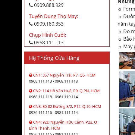
Những 
0909.888.929
☼ Form 
☼ Đường
Tuyển Dụng Thợ May:
năm tay
0909.180.353
☼ Đo ma
Chụp Hình Cưới:
☼ Bảo 
0968.111.113
☼ May g
Hệ Thống Cửa Hàng
CN1: 357 Nguyễn Trãi, P7, Q5, HCM
0968.111.113 - 0968.111.118
CN2: 114 Hồ Văn Huê, P9, Q.PN, HCM
0968.111.118 - 0961.119.114
CN3: 80-82 Đường 3/2, P12, Q.10, HCM
0936.111.116 - 0981.111.114
CN4: 92D Nguyễn Hữu Cảnh, P22, Q
Bình Thạnh, HCM
0936.111.116 - 0981.111.114