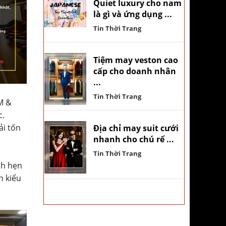
Quiet luxury cho nam
là gì và ứng dụng ...
Tin Thời Trang
Tiệm may veston cao
cấp cho doanh nhân
...
Tin Thời Trang
M &
c.
ải tốn
Địa chỉ may suit cưới
nhanh cho chú rể ...
Tin Thời Trang
ch hẹn
n kiểu