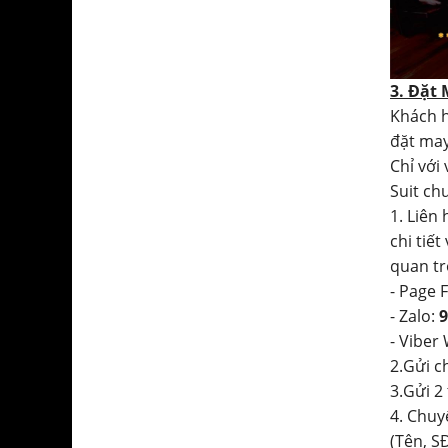
3. Đặt
Khách h
đặt may
Chỉ với
Suit ch
1. Liên
chi tiết
quan tr
- Page 
- Zalo:
9
- Viber
2.Gửi c
3.Gửi 2
4. Chuy
(Tên, SĐ