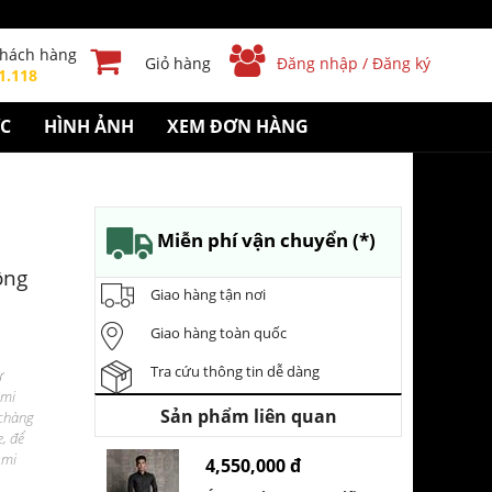
khách hàng
Giỏ hàng
Đăng nhập / Đăng ký
1.118
ỨC
HÌNH ẢNH
XEM ĐƠN HÀNG
Miễn phí vận chuyển (*)
ông
Giao hàng tận nơi
Giao hàng toàn quốc
Tra cứu thông tin dễ dàng
ư
 mi
Sản phẩm liên quan
 chàng
, để
 mi
4,550,000 đ