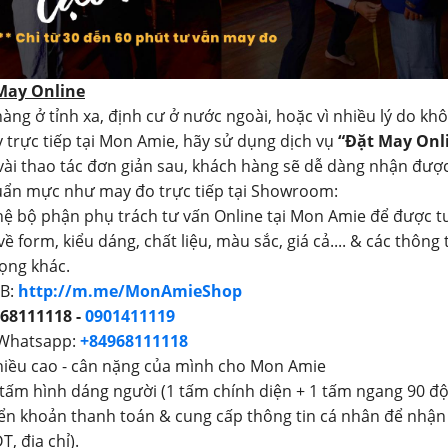
 May Online
àng ở tỉnh xa, định cư ở nước ngoài, hoặc vì nhiều lý do kh
 trực tiếp tại Mon Amie, hãy sử dụng dịch vụ
“Đặt May Onl
 vài thao tác đơn giản sau, khách hàng sẽ dễ dàng nhận đượ
uẩn mực như may đo trực tiếp tại Showroom:
 hệ bộ phận phụ trách tư vấn Online tại Mon Amie để được t
 về form, kiểu dáng, chất liệu, màu sắc, giá cả.... & các thông 
ọng khác.
FB:
http://m.me/MonAmieShop
68111118 -
0901411119
 Whatsapp:
+84968111118
hiều cao - cân nặng của mình cho Mon Amie
 tấm hình dáng người (1 tấm chính diện + 1 tấm ngang 90 độ
ển khoản thanh toán & cung cấp thông tin cá nhân để nhận
T, địa chỉ).