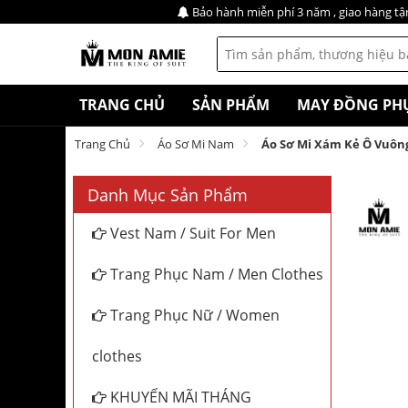
Bảo hành miễn phí 3 năm , giao hàng tậ
TRANG CHỦ
SẢN PHẨM
MAY ĐỒNG PH
Trang Chủ
Áo Sơ Mi Nam
Áo Sơ Mi Xám Kẻ Ô Vuông
Danh Mục Sản Phẩm
Vest Nam / Suit For Men
Trang Phục Nam / Men Clothes
Trang Phục Nữ / Women
clothes
KHUYẾN MÃI THÁNG