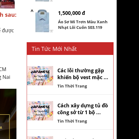
1,500,000 đ
h sau:
Áo Sơ Mi Trơn Màu Xanh
Nhạt Lôi Cuốn S03.119
ể được
Tin Tức Mới Nhất
HCM
Các lỗi thường gặp
g Nai
khiến bộ vest mặc ...
Tin Thời Trang
Cách xây dựng tủ đồ
công sở từ 1 bộ ...
Tin Thời Trang