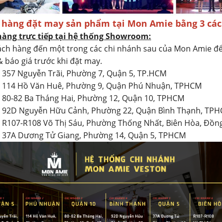
 hàng đặt may sản phẩm tại Mon Amie bằng 3 các
hàng trực tiếp tại hệ thống Showroom:
ch hàng đến một trong các chi nhánh sau của Mon Amie đ
& báo giá trước khi đặt may.
: 357 Nguyễn Trãi, Phường 7, Quận 5, TP.HCM
2: 114 Hồ Văn Huê, Phường 9, Quận Phú Nhuận, TPHCM
: 80-82 Ba Tháng Hai, Phường 12, Quận 10, TPHCM
4: 92D Nguyễn Hữu Cảnh, Phường 22, Quận Bình Thạnh, TP
: R107-R108 Võ Thị Sáu, Phường Thống Nhất, Biên Hòa, Đồn
: 37A Dương Tử Giang, Phường 14, Quận 5, TPHCM