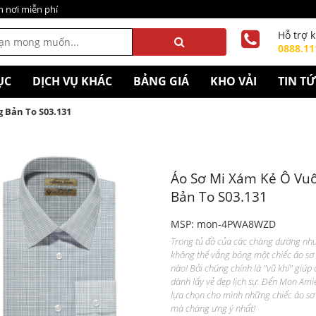
n nơi miễn phí
Hỗ trợ 
0888.11
ỤC
DỊCH VỤ KHÁC
BẢNG GIÁ
KHO VẢI
TIN T
 Bản To S03.131
Áo Sơ Mi Xám Kẻ Ô Vu
Bản To S03.131
MSP: mon-4PWA8WZD
Trong tủ đồ của các chàng dường nh
không thể vắng bóng một chiếc áo sơ
nào! Bởi chúng chính là "vũ khí" giúp
dành lấy vẻ đẹp lịch sự. Đến Mon Amie
lựa chọn cho mình những chiếc áo sơ
mà chàng ưng ý nhất!