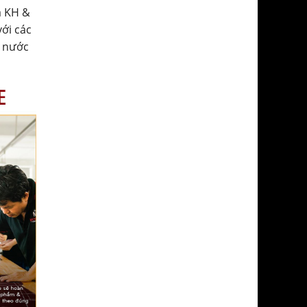
a KH &
với các
ở nước