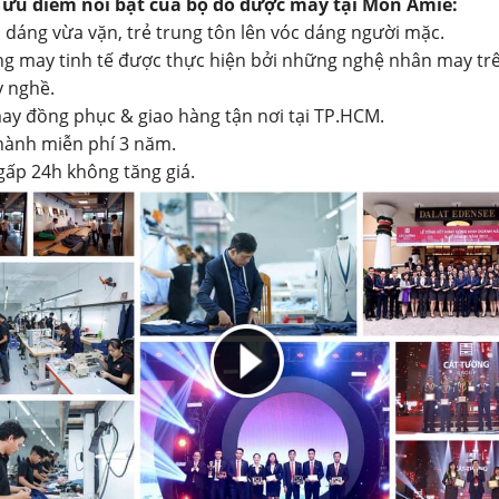
ưu điểm nổi bật của bộ đồ được may tại Mon Amie:
dáng vừa vặn, trẻ trung tôn lên vóc dáng người mặc.
 may tinh tế được thực hiện bởi những nghệ nhân may tr
 nghề.
y đồng phục & giao hàng tận nơi tại TP.HCM.
hành miễn phí 3 năm.
ấp 24h không tăng giá.