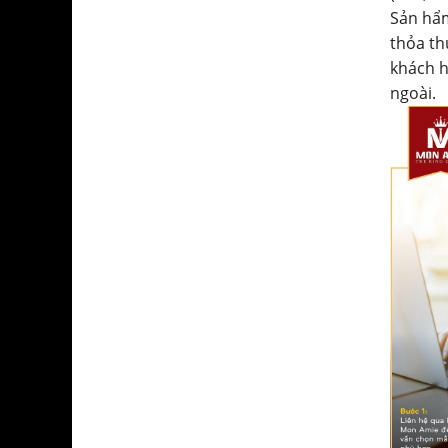
Sản hẩm
thỏa th
khách h
ngoài.