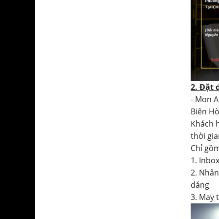
2. Đặt 
- Mon A
Biên Hò
Khách h
thời gian
Chỉ gồm
1. Inbo
2. Nhân
dáng
3. May 