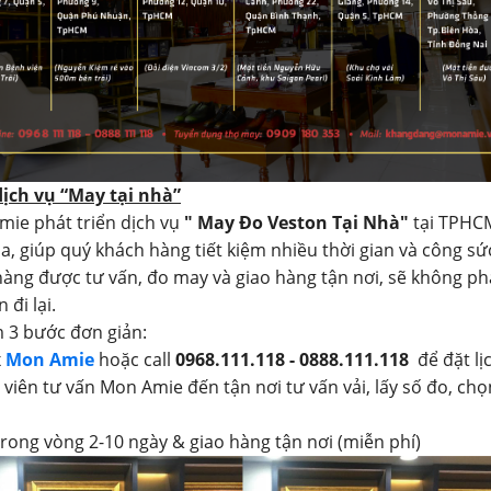
dịch vụ “May tại nhà”
mie phát triển dịch vụ
" May Đo Veston Tại Nhà"
tại TPHC
a, giúp quý khách hàng tiết kiệm nhiều thời gian và công sứ
àng được tư vấn, đo may và giao hàng tận nơi, sẽ không ph
 đi lại.
 3 bước đơn giản:
x
Mon Amie
hoặc call
0968.111.118 - 0888.111.118
để đặt lị
 viên tư vấn Mon Amie đến tận nơi tư vấn vải, lấy số đo, chọ
trong vòng 2-10 ngày & giao hàng tận nơi (miễn phí)