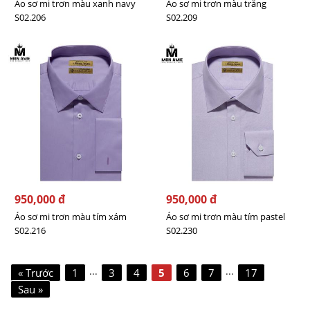
Áo sơ mi trơn màu xanh navy
Áo sơ mi trơn màu trắng
S02.206
S02.209
950,000 đ
950,000 đ
Áo sơ mi trơn màu tím xám
Áo sơ mi trơn màu tím pastel
S02.216
S02.230
...
...
« Trước
1
3
4
5
6
7
17
Sau »