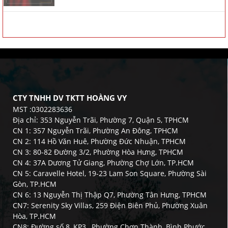
CTY TNHH DV TKTT HOÀNG VY
MST :0302283636
Địa chỉ: 353 Nguyễn Trãi, Phường 7, Quận 5, TPHCM
CN 1: 357 Nguyễn Trãi, Phường An Đông, TPHCM
CN 2: 114 Hồ Văn Huê, Phường Đức Nhuận, TPHCM
CN 3: 80-82 Đường 3/2, Phường Hòa Hưng, TPHCM
CN 4: 37A Dương Tử Giang, Phường Chợ Lớn, TP.HCM
CN 5: Caravelle Hotel, 19-23 Lam Son Square, Phường Sài
Gòn, TP.HCM
CN 6: 13 Nguyễn Thị Thập Q7, Phường Tân Hưng, TPHCM
CN7: Serenity Sky Villas, 259 Điện Biên Phủ, Phường Xuân
Hòa, TP.HCM
CN8: Đường số 8, KP3 , Phường Chơn Thành, Bình Phước