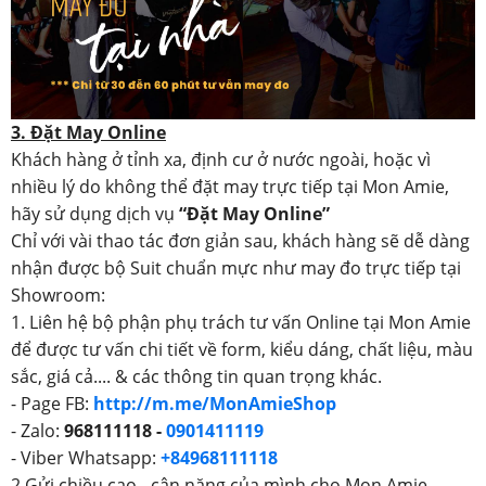
3. Đặt May Online
Khách hàng ở tỉnh xa, định cư ở nước ngoài, hoặc vì
nhiều lý do không thể đặt may trực tiếp tại Mon Amie,
hãy sử dụng dịch vụ
“Đặt May Online”
Chỉ với vài thao tác đơn giản sau, khách hàng sẽ dễ dàng
nhận được bộ Suit chuẩn mực như may đo trực tiếp tại
Showroom:
1. Liên hệ bộ phận phụ trách tư vấn Online tại Mon Amie
để được tư vấn chi tiết về form, kiểu dáng, chất liệu, màu
sắc, giá cả.... & các thông tin quan trọng khác.
- Page FB:
http://m.me/MonAmieShop
- Zalo:
968111118 -
0901411119
- Viber Whatsapp:
+84968111118
2.Gửi chiều cao - cân nặng của mình cho Mon Amie