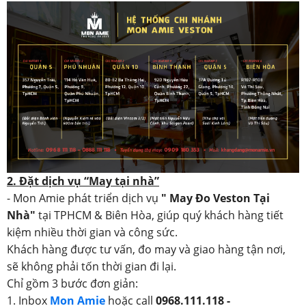
2. Đặt dịch vụ “May tại nhà”
- Mon Amie phát triển dịch vụ
" May Đo Veston Tại
Nhà"
tại TPHCM & Biên Hòa, giúp quý khách hàng tiết
kiệm nhiều thời gian và công sức.
Khách hàng được tư vấn, đo may và giao hàng tận nơi,
sẽ không phải tốn thời gian đi lại.
Chỉ gồm 3 bước đơn giản:
1. Inbox
Mon Amie
hoặc call
0968.111.118 -