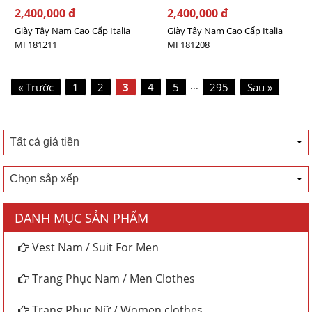
2,400,000 đ
2,400,000 đ
Giày Tây Nam Cao Cấp Italia
Giày Tây Nam Cao Cấp Italia
MF181211
MF181208
...
« Trước
1
2
3
4
5
295
Sau »
DANH MỤC SẢN PHẨM
Vest Nam / Suit For Men
Trang Phục Nam / Men Clothes
Trang Phục Nữ / Women clothes