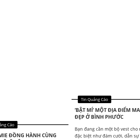
Tin Quảng Cáo
‘BẬT MÍ’ MỘT ĐỊA ĐIỂM MA
ĐẸP Ở BÌNH PHƯỚC
ảng Cáo
Bạn đang cần một bộ vest cho 
MIE ĐỒNG HÀNH CÙNG
đặc biệt như đám cưới, dẫn sự 