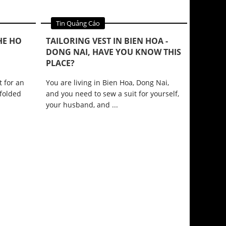
Tin Quảng Cáo
HE HO
TAILORING VEST IN BIEN HOA -
DONG NAI, HAVE YOU KNOW THIS
PLACE?
t for an
You are living in Bien Hoa, Dong Nai,
 folded
and you need to sew a suit for yourself,
your husband, and ...