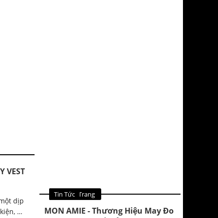
Y VEST
Tin Quảng Cáo
Tin Thời Trang
Tin Thời Trang
Tin Tức
một dịp
MON AMIE - Thương Hiệu May Đo
kiện, …