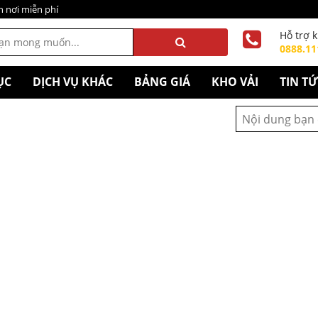
n nơi miễn phí
Hỗ trợ 
0888.11
ỤC
DỊCH VỤ KHÁC
BẢNG GIÁ
KHO VẢI
TIN T