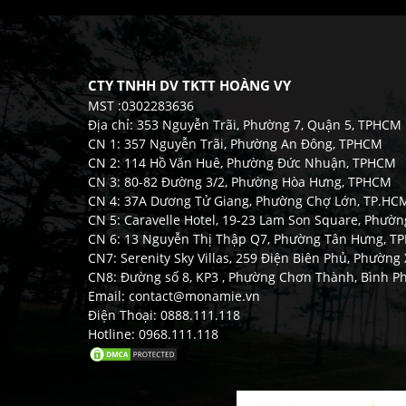
CTY TNHH DV TKTT HOÀNG VY
MST :0302283636
Địa chỉ: 353 Nguyễn Trãi, Phường 7, Quận 5, TPHCM
CN 1: 357 Nguyễn Trãi, Phường An Đông, TPHCM
CN 2: 114 Hồ Văn Huê, Phường Đức Nhuận, TPHCM
CN 3: 80-82 Đường 3/2, Phường Hòa Hưng, TPHCM
CN 4: 37A Dương Tử Giang, Phường Chợ Lớn, TP.HC
CN 5: Caravelle Hotel, 19-23 Lam Son Square, Phườ
CN 6: 13 Nguyễn Thị Thập Q7, Phường Tân Hưng, 
CN7: Serenity Sky Villas, 259 Điện Biên Phủ, Phườn
CN8: Đường số 8, KP3 , Phường Chơn Thành, Bình P
Email: contact@monamie.vn
Điện Thoại: 0888.111.118
Hotline: 0968.111.118