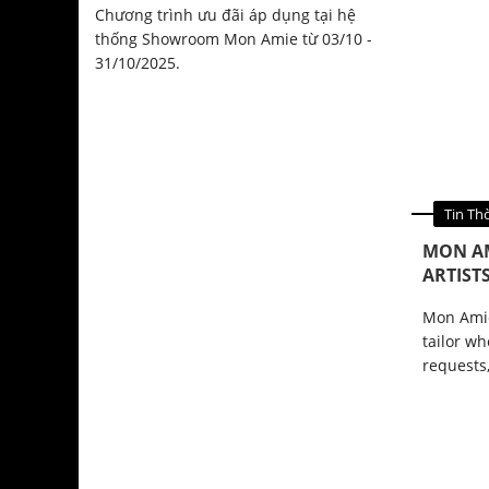
Chương trình ưu đãi áp dụng tại hệ
thống Showroom Mon Amie từ 03/10 -
31/10/2025.
Tin Qu
Tin Th
MON AM
ARTIST
Mon Amie
tailor w
requests,