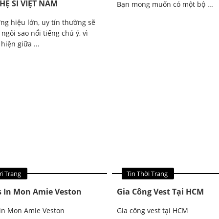
HỆ SĨ VIỆT NAM
Bạn mong muốn có một bộ ...
ng hiệu lớn, uy tín thường sẽ
ngôi sao nổi tiếng chú ý, vì
 hiện giữa ...
ảng Cáo
ời Trang
Tin Quảng Cáo
Tin Thời Trang
s In Mon Amie Veston
Gia Công Vest Tại HCM
 in Mon Amie Veston
Gia công vest tại HCM