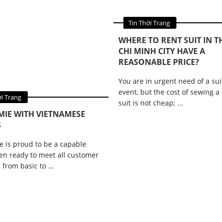
Tin Quảng Cáo
Tin Thời Trang
WHERE TO RENT SUIT IN T
CHI MINH CITY HAVE A
REASONABLE PRICE?
You are in urgent need of a sui
event, but the cost of sewing a
ảng Cáo
ời Trang
suit is not cheap; ...
IE WITH VIETNAMESE
S
 is proud to be a capable
hen ready to meet all customer
 from basic to ...