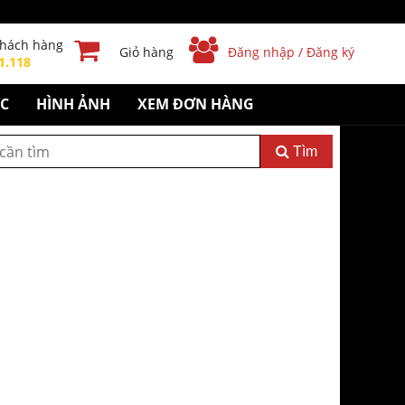
khách hàng
Giỏ hàng
Đăng nhập / Đăng ký
1.118
ỨC
HÌNH ẢNH
XEM ĐƠN HÀNG
Tìm