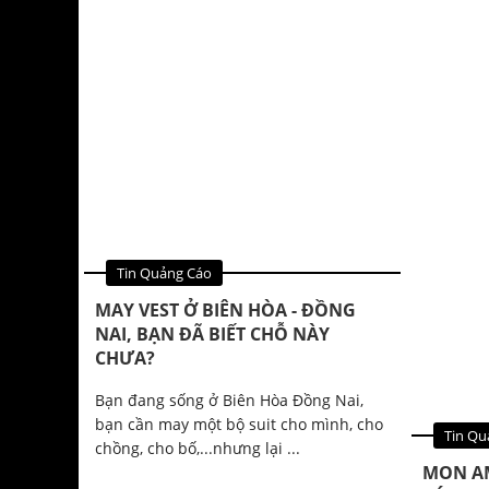
Tin Quảng Cáo
MAY VEST Ở BIÊN HÒA - ĐỒNG
NAI, BẠN ĐÃ BIẾT CHỖ NÀY
CHƯA?
Bạn đang sống ở Biên Hòa Đồng Nai,
bạn cần may một bộ suit cho mình, cho
Tin Qu
chồng, cho bố,...nhưng lại ...
MON A