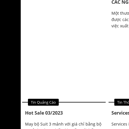
CÁC NG
Một thươ
được các 
việc xuất
Tin Quảng Cáo
Tin Qu
Tin Th
Hot Sale 03/2023
Service
May bộ Suit 3 mảnh với giá chỉ bằng bộ
Services