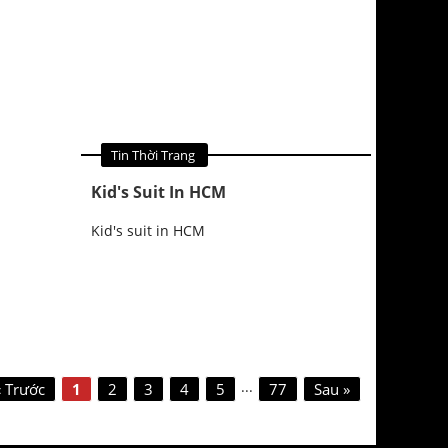
Tin Quảng Cáo
Tin Thời Trang
Kid's Suit In HCM
Kid's suit in HCM
...
« Trước
1
2
3
4
5
77
Sau »