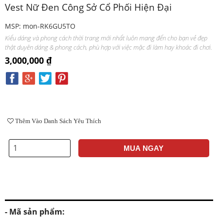
Vest Nữ Đen Công Sở Cổ Phối Hiện Đại
MSP: mon-RK6GU5TO
Kiểu dáng và phong cách thời trang mới nhất luôn mang đến cho bạn vẻ đẹp
thật duyên dáng & phong cách, phù hợp với việc mặc đi làm hay khoác đi chơi.
3,000,000 ₫
Thêm Vào Danh Sách Yêu Thích
MUA NGAY
- Mã sản phẩm: