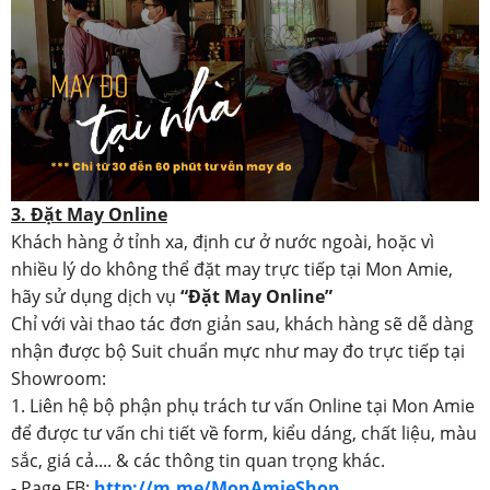
3. Đặt May Online
Khách hàng ở tỉnh xa, định cư ở nước ngoài, hoặc vì
nhiều lý do không thể đặt may trực tiếp tại Mon Amie,
hãy sử dụng dịch vụ
“Đặt May Online”
Chỉ với vài thao tác đơn giản sau, khách hàng sẽ dễ dàng
nhận được bộ Suit chuẩn mực như may đo trực tiếp tại
Showroom:
1. Liên hệ bộ phận phụ trách tư vấn Online tại Mon Amie
để được tư vấn chi tiết về form, kiểu dáng, chất liệu, màu
sắc, giá cả.... & các thông tin quan trọng khác.
- Page FB:
http://m.me/MonAmieShop