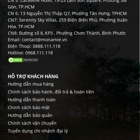
CN 5: Caravelle Hotel, 19-23 Lam Son Square, Phường Sài
Gòn, TP.HCM
CN 6: 13 Nguyễn Thị Thập Q7, Phường Tân Hưng, TPHCM
CN7: Serenity Sky Villas, 259 Điện Biên Phủ, Phường Xuân
Hòa, TP.HCM
CN8: Đường số 8, KP3 , Phường Chơn Thành, Bình Phước
Email: contact@monamie.vn
Điện Thoại: 0888.111.118
Hotline: 0968.111.118
HỖ TRỢ KHÁCH HÀNG
Hướng dẫn mua hàng
Chính sách bảo hành, đổi trả & hoàn tiền
Hướng dẫn thanh toán
Chính sách bảo mật
Hướng dẫn bảo quản
Chính sách vận chuyển
Tuyển dụng chi nhánh đại lý