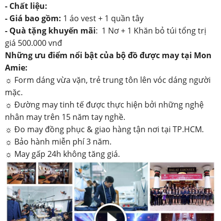
- Chất liệu:
- Giá bao gồm:
1 áo vest + 1 quần tây
-
Quà tặng khuyến mãi
: 1 Nơ + 1 Khăn bỏ túi tổng trị
giá 500.000 vnđ
Những ưu điểm nổi bật của bộ đồ được may tại Mon
Amie:
☼ Form dáng vừa vặn, trẻ trung tôn lên vóc dáng người
mặc.
☼ Đường may tinh tế được thực hiện bởi những nghệ
nhân may trên 15 năm tay nghề.
☼ Đo may đồng phục & giao hàng tận nơi tại TP.HCM.
☼ Bảo hành miễn phí 3 năm.
☼ May gấp 24h không tăng giá.