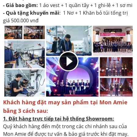
- Giá bao gồm:
1 áo vest + 1 quần tây + 1 ghi-lê + 1 sơ mi
-
Quà tặng khuyến mãi
: 1 Nơ + 1 Khăn bỏ túi tổng trị
giá 500.000 vnđ
Khách hàng đặt may sản phẩm tại Mon Amie
bằng 3 cách sau:
1. Đặt hàng trực tiếp tại hệ thống Showroom:
Quý khách hàng đến một trong các chi nhánh sau của
Mon Amie để được tư vấn & báo giá trước khi đặt may.