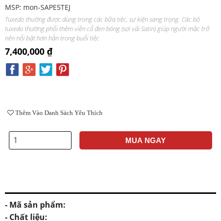
MSP: mon-SAPE5TEJ
Tuxedo thường được dùng trong các bữa tiệc, sự kiện sang trọng. Các bộ
tuxedo thường phối thêm viền cổ đen bóng (sợi vải Satin) giúp người mặc trở
nên nổi bật hơn hẳn trong buổi tiệc
7,400,000 ₫
Thêm Vào Danh Sách Yêu Thích
MUA NGAY
- Mã sản phẩm:
- Chất liệu: