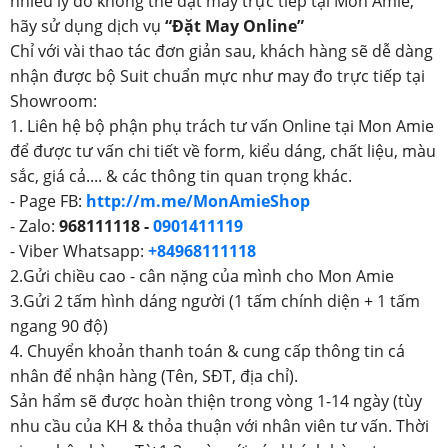
nhiều lý do không thể đặt may trực tiếp tại Mon Amie,
hãy sử dụng dịch vụ
“Đặt May Online”
Chỉ với vài thao tác đơn giản sau, khách hàng sẽ dễ dàng
nhận được bộ Suit chuẩn mực như may đo trực tiếp tại
Showroom:
1. Liên hệ bộ phận phụ trách tư vấn Online tại Mon Amie
để được tư vấn chi tiết về form, kiểu dáng, chất liệu, màu
sắc, giá cả.... & các thông tin quan trọng khác.
- Page FB:
http://m.me/MonAmieShop
- Zalo:
968111118 -
0901411119
- Viber Whatsapp:
+84968111118
2.Gửi chiều cao - cân nặng của mình cho Mon Amie
3.Gửi 2 tấm hình dáng người (1 tấm chính diện + 1 tấm
ngang 90 độ)
4. Chuyển khoản thanh toán & cung cấp thông tin cá
nhân để nhận hàng (Tên, SĐT, địa chỉ).
Sản hẩm sẽ được hoàn thiện trong vòng 1-14 ngày (tùy
nhu cầu của KH & thỏa thuận với nhân viên tư vấn. Thời