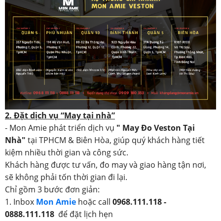
2. Đặt dịch vụ “May tại nhà”
- Mon Amie phát triển dịch vụ
" May Đo Veston Tại
Nhà"
tại TPHCM & Biên Hòa, giúp quý khách hàng tiết
kiệm nhiều thời gian và công sức.
Khách hàng được tư vấn, đo may và giao hàng tận nơi,
sẽ không phải tốn thời gian đi lại.
Chỉ gồm 3 bước đơn giản:
1. Inbox
Mon Amie
hoặc call
0968.111.118 -
0888.111.118
để đặt lịch hẹn