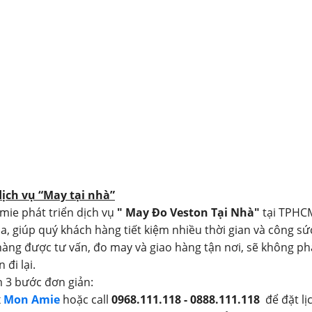
dịch vụ “May tại nhà”
mie phát triển dịch vụ
" May Đo Veston Tại Nhà"
tại TPHC
a, giúp quý khách hàng tiết kiệm nhiều thời gian và công sứ
àng được tư vấn, đo may và giao hàng tận nơi, sẽ không ph
 đi lại.
 3 bước đơn giản:
x
Mon Amie
hoặc call
0968.111.118 - 0888.111.118
để đặt lị