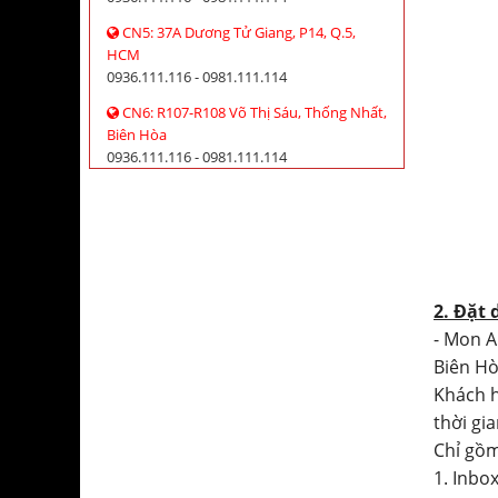
CN5: 37A Dương Tử Giang, P14, Q.5,
HCM
0936.111.116 - 0981.111.114
CN6: R107-R108 Võ Thị Sáu, Thống Nhất,
Biên Hòa
0936.111.116 - 0981.111.114
2. Đặt 
- Mon A
Biên Hò
Khách h
thời gian
Chỉ gồm
1. Inbo