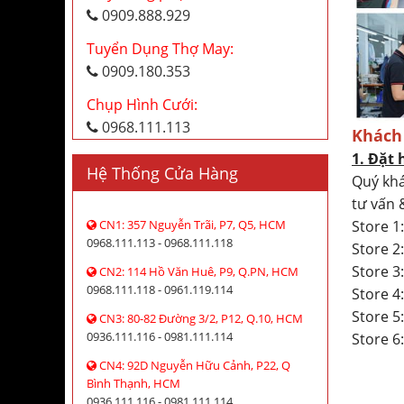
0909.888.929
Tuyển Dụng Thợ May:
0909.180.353
Chụp Hình Cưới:
0968.111.113
Khách
1. Đặt 
Hệ Thống Cửa Hàng
Quý khá
tư vấn 
Store 1
CN1: 357 Nguyễn Trãi, P7, Q5, HCM
0968.111.113 - 0968.111.118
Store 
Store 3
CN2: 114 Hồ Văn Huê, P9, Q.PN, HCM
0968.111.118 - 0961.119.114
Store 
Store 5
CN3: 80-82 Đường 3/2, P12, Q.10, HCM
0936.111.116 - 0981.111.114
Store 6
CN4: 92D Nguyễn Hữu Cảnh, P22, Q
Bình Thạnh, HCM
0936.111.116 - 0981.111.114