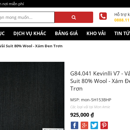
n nơi miễn phí
Hỗ trợ 
0888.11
ỤC
DỊCH VỤ KHÁC
BẢNG GIÁ
KHO VẢI
TIN T
- Vải Suit 80% Wool - Xám Đen Trơn
G84.041 Kevinlli V7 - Vả
Suit 80% Wool - Xám Đ
Trơn
MSP: mon-5H153BHP
Các loại vải tại Mon Amie
925,000 ₫