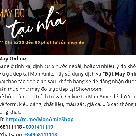
 May Online
àng ở tỉnh xa, định cư ở nước ngoài, hoặc vì nhiều lý do kh
 trực tiếp tại Mon Amie, hãy sử dụng dịch vụ
“Đặt May Onl
 vài thao tác đơn giản sau, khách hàng sẽ dễ dàng nhận đượ
uẩn mực như may đo trực tiếp tại Showroom:
 hệ bộ phận phụ trách tư vấn Online tại Mon Amie để được t
 về form, kiểu dáng, chất liệu, màu sắc, giá cả.... & các thông 
ọng khác.
FB:
http://m.me/MonAmieShop
68111118 -
0901411119
 Whatsapp:
+84968111118