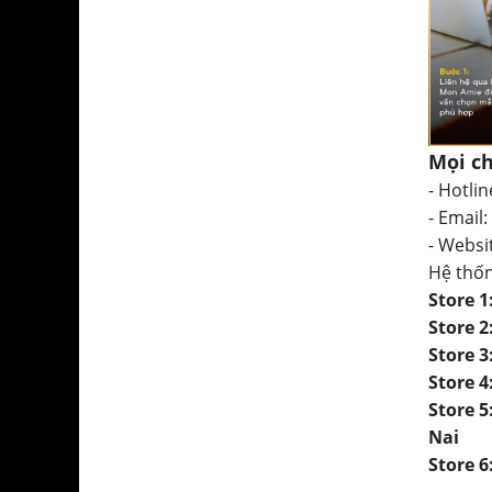
Mọi ch
- Hotlin
- Email:
- Websi
Hệ thố
Store 
Store 
Store 
Store 
Store 
Nai
Store 