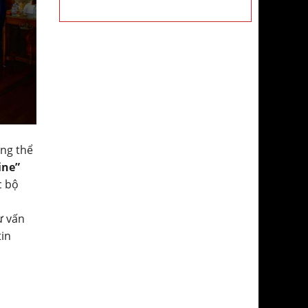
ông thể
ine”
c bộ
ư vấn
tin