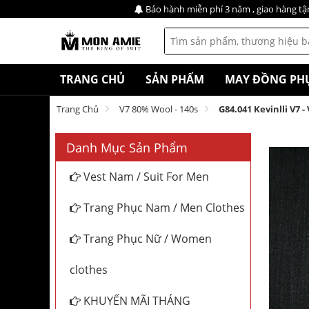
Bảo hành miễn phí 3 năm , giao hàng tậ
TRANG CHỦ
SẢN PHẨM
MAY ĐỒNG PH
Trang Chủ
V7 80% Wool - 140s
G84.041 Kevinlli V7 
Danh Mục Sản Phẩm
Vest Nam / Suit For Men
Trang Phục Nam / Men Clothes
Trang Phục Nữ / Women
clothes
KHUYẾN MÃI THÁNG