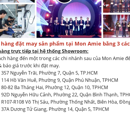
 hàng đặt may sản phẩm tại Mon Amie bằng 3 các
hàng trực tiếp tại hệ thống Showroom:
ch hàng đến một trong các chi nhánh sau của Mon Amie đ
& báo giá trước khi đặt may.
: 357 Nguyễn Trãi, Phường 7, Quận 5, TP.HCM
2: 114 Hồ Văn Huê, Phường 9, Quận Phú Nhuận, TPHCM
: 80-82 Ba Tháng Hai, Phường 12, Quận 10, TPHCM
4: 92D Nguyễn Hữu Cảnh, Phường 22, Quận Bình Thạnh, TP
: R107-R108 Võ Thị Sáu, Phường Thống Nhất, Biên Hòa, Đồn
: 37A Dương Tử Giang, Phường 14, Quận 5, TPHCM