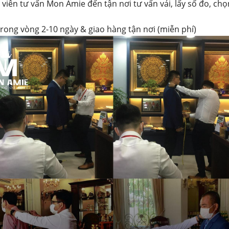
 viên tư vấn Mon Amie đến tận nơi tư vấn vải, lấy số đo, chọ
trong vòng 2-10 ngày & giao hàng tận nơi (miễn phí)