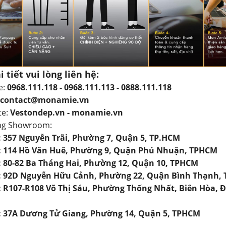
i tiết vui lòng liên hệ:
e:
0968.111.118 - 0968.111.113 - 0888.111.118
contact@monamie.vn
te:
Vestondep.vn - monamie.vn
ng Showroom:
1: 357 Nguyễn Trãi, Phường 7, Quận 5, TP.HCM
2: 114 Hồ Văn Huê, Phường 9, Quận Phú Nhuận, TPHCM
3: 80-82 Ba Tháng Hai, Phường 12, Quận 10, TPHCM
4: 92D Nguyễn Hữu Cảnh, Phường 22, Quận Bình Thạnh,
5: R107-R108 Võ Thị Sáu, Phường Thống Nhất, Biên Hòa, 
6: 37A Dương Tử Giang, Phường 14, Quận 5, TPHCM