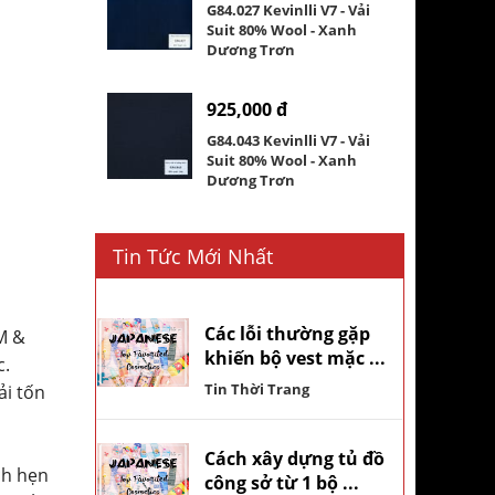
G84.027 Kevinlli V7 - Vải
Suit 80% Wool - Xanh
Dương Trơn
925,000 đ
G84.043 Kevinlli V7 - Vải
Suit 80% Wool - Xanh
Dương Trơn
Tin Tức Mới Nhất
Các lỗi thường gặp
M &
khiến bộ vest mặc ...
c.
Tin Thời Trang
ải tốn
Cách xây dựng tủ đồ
ch hẹn
công sở từ 1 bộ ...