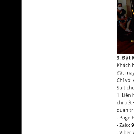
3. Đặt
Khách h
đặt may
Chỉ với
Suit ch
1. Liên
chi tiết
quan tr
- Page 
- Zalo:
9
- Viber