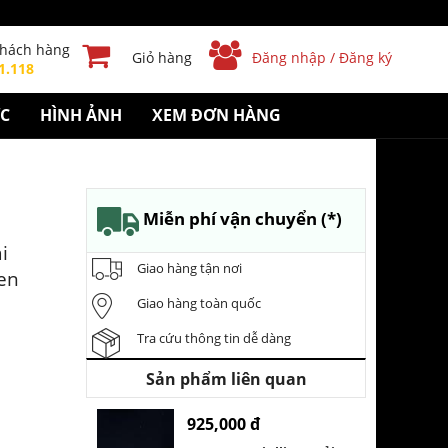
khách hàng
Giỏ hàng
Đăng nhập / Đăng ký
1.118
ỨC
HÌNH ẢNH
XEM ĐƠN HÀNG
Miễn phí vận chuyển (*)
i
Giao hàng tận nơi
en
Giao hàng toàn quốc
Tra cứu thông tin dễ dàng
Sản phẩm liên quan
925,000 đ