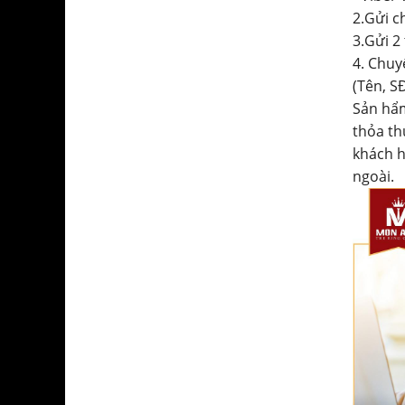
2.Gửi c
3.Gửi 2
4. Chuy
(Tên, SĐ
Sản hẩm
thỏa th
khách h
ngoài.