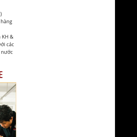
)
 hàng
a KH &
với các
ở nước