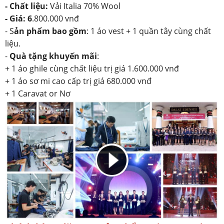
- Chất liệu:
Vải Italia 70% Wool
- Giá: 6
.800.000 vnđ
- S
ản phẩm bao gồm
: 1 áo vest + 1 quần tây cùng chất
liệu.
-
Quà tặng khuyến mãi
:
+ 1 áo ghile cùng chất liệu trị giá 1.600.000 vnđ
+ 1 áo sơ mi cao cấp trị giá 680.000 vnđ
+ 1 Caravat or Nơ