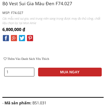
Bộ Vest Sui Gia Màu Đen F74.027
MSP: F74.027
Các mẫu vest sui gia, vest trung niên sang trọng được may đo thủ công, chất
liệu chọn lọc tại Mon Amie
6,800,000 ₫
Thêm Vào Danh Sách Yêu Thích
MUA NGAY
-
Mã sản phẩm:
B51.031