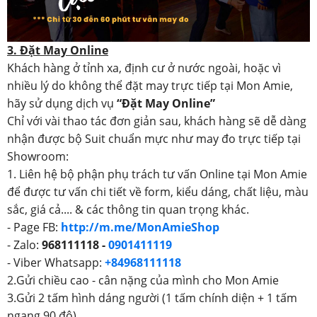
3. Đặt May Online
Khách hàng ở tỉnh xa, định cư ở nước ngoài, hoặc vì
nhiều lý do không thể đặt may trực tiếp tại Mon Amie,
hãy sử dụng dịch vụ
“Đặt May Online”
Chỉ với vài thao tác đơn giản sau, khách hàng sẽ dễ dàng
nhận được bộ Suit chuẩn mực như may đo trực tiếp tại
Showroom:
1. Liên hệ bộ phận phụ trách tư vấn Online tại Mon Amie
để được tư vấn chi tiết về form, kiểu dáng, chất liệu, màu
sắc, giá cả.... & các thông tin quan trọng khác.
- Page FB:
http://m.me/MonAmieShop
- Zalo:
968111118 -
0901411119
- Viber Whatsapp:
+84968111118
2.Gửi chiều cao - cân nặng của mình cho Mon Amie
3.Gửi 2 tấm hình dáng người (1 tấm chính diện + 1 tấm
ngang 90 độ)