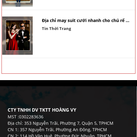
Địa chỉ may suit cưới nhanh cho chú rể ...
Tin Thời Trang
CTY TNHH DV TKTT HOÀNG VY
MST :0302283636
Địa chỉ: 353 Nguyễn Trãi, Phường 7, Quận 5, TPHCM
CN 1: 357 Nguyễn Trãi, Phường An Đông, TPHCM
CN 2: 114 Hồ Văn Huê, Phường Đức Nhuận, TPHCM