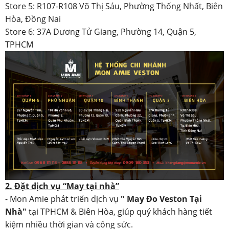
Store 5: R107-R108 Võ Thị Sáu, Phường Thống Nhất, Biên
Hòa, Đồng Nai
Store 6: 37A Dương Tử Giang, Phường 14, Quận 5,
TPHCM
2. Đặt dịch vụ “May tại nhà”
- Mon Amie phát triển dịch vụ
" May Đo Veston Tại
Nhà"
tại TPHCM & Biên Hòa, giúp quý khách hàng tiết
kiệm nhiều thời gian và công sức.