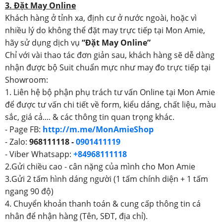
3. Đặt May Online
Khách hàng ở tỉnh xa, định cư ở nước ngoài, hoặc vì
nhiều lý do không thể đặt may trực tiếp tại Mon Amie,
hãy sử dụng dịch vụ
“Đặt May Online”
Chỉ với vài thao tác đơn giản sau, khách hàng sẽ dễ dàng
nhận được bộ Suit chuẩn mực như may đo trực tiếp tại
Showroom:
1. Liên hệ bộ phận phụ trách tư vấn Online tại Mon Amie
để được tư vấn chi tiết về form, kiểu dáng, chất liệu, màu
sắc, giá cả.... & các thông tin quan trọng khác.
- Page FB:
http://m.me/MonAmieShop
- Zalo:
968111118 -
0901411119
- Viber Whatsapp:
+84968111118
2.Gửi chiều cao - cân nặng của mình cho Mon Amie
3.Gửi 2 tấm hình dáng người (1 tấm chính diện + 1 tấm
ngang 90 độ)
4. Chuyển khoản thanh toán & cung cấp thông tin cá
nhân để nhận hàng (Tên, SĐT, địa chỉ).