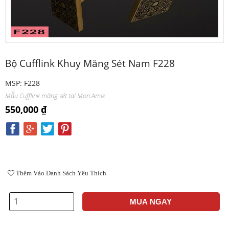
Bộ Cufflink Khuy Măng Sét Nam F228
MSP: F228
Mẫu Cufflink măng sét tại Mon Amie
550,000 ₫
Thêm Vào Danh Sách Yêu Thích
MUA NGAY