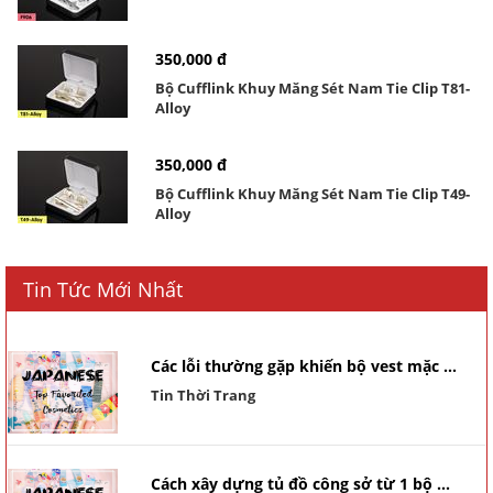
350,000 đ
Bộ Cufflink Khuy Măng Sét Nam Tie Clip T81-
Alloy
350,000 đ
Bộ Cufflink Khuy Măng Sét Nam Tie Clip T49-
Alloy
Tin Tức Mới Nhất
Các lỗi thường gặp khiến bộ vest mặc ...
Tin Thời Trang
Cách xây dựng tủ đồ công sở từ 1 bộ ...