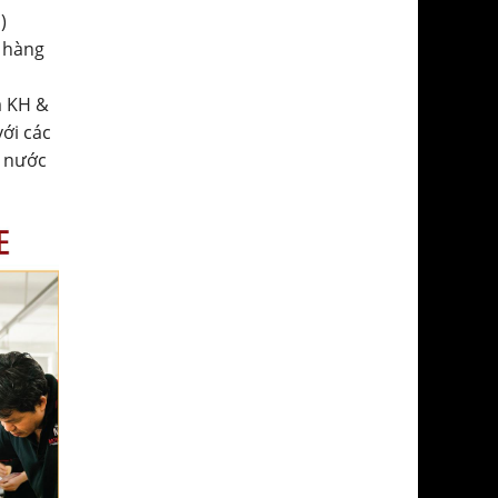
)
 hàng
a KH &
với các
ở nước