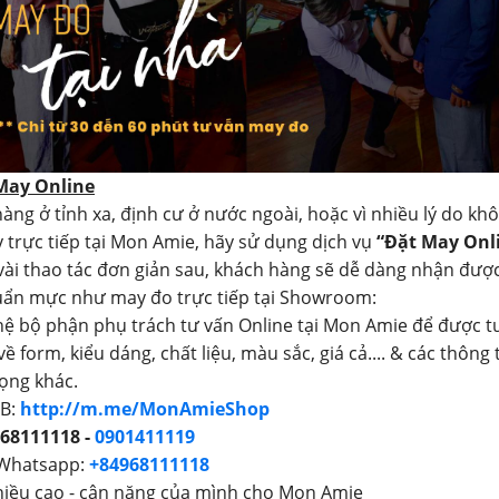
 May Online
àng ở tỉnh xa, định cư ở nước ngoài, hoặc vì nhiều lý do kh
 trực tiếp tại Mon Amie, hãy sử dụng dịch vụ
“Đặt May Onl
 vài thao tác đơn giản sau, khách hàng sẽ dễ dàng nhận đượ
uẩn mực như may đo trực tiếp tại Showroom:
 hệ bộ phận phụ trách tư vấn Online tại Mon Amie để được t
 về form, kiểu dáng, chất liệu, màu sắc, giá cả.... & các thông 
ọng khác.
FB:
http://m.me/MonAmieShop
68111118 -
0901411119
 Whatsapp:
+84968111118
hiều cao - cân nặng của mình cho Mon Amie