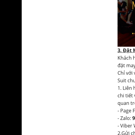
3. Đặt
Khách h
đặt may
Chỉ với
Suit ch
1. Liên
chi tiết
quan tr
- Page 
- Zalo:
9
- Viber
2.Gửi c