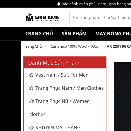
Bảo hành miễn phí 3 năm , giao hàng tậ
TRANG CHỦ
SẢN PHẨM
MAY ĐỒNG PH
Trang Chủ
Canonico 100% Wool - 160s
AR 2261 96 
Danh Mục Sản Phẩm
Vest Nam / Suit For Men
Trang Phục Nam / Men Clothes
Trang Phục Nữ / Women
clothes
KHUYẾN MÃI THÁNG