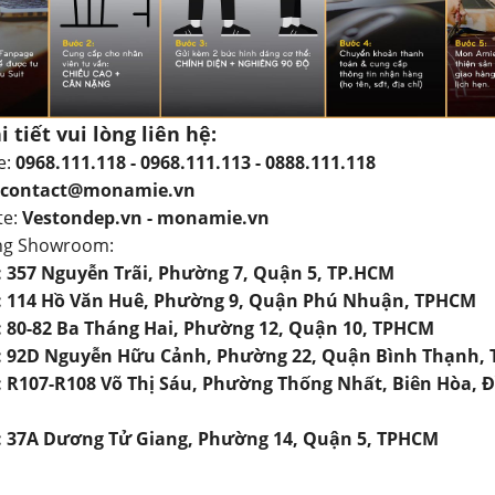
i tiết vui lòng liên hệ:
e:
0968.111.118 - 0968.111.113 - 0888.111.118
contact@monamie.vn
te:
Vestondep.vn - monamie.vn
ng Showroom:
1: 357 Nguyễn Trãi, Phường 7, Quận 5, TP.HCM
2: 114 Hồ Văn Huê, Phường 9, Quận Phú Nhuận, TPHCM
3: 80-82 Ba Tháng Hai, Phường 12, Quận 10, TPHCM
4: 92D Nguyễn Hữu Cảnh, Phường 22, Quận Bình Thạnh,
5: R107-R108 Võ Thị Sáu, Phường Thống Nhất, Biên Hòa, 
6: 37A Dương Tử Giang, Phường 14, Quận 5, TPHCM