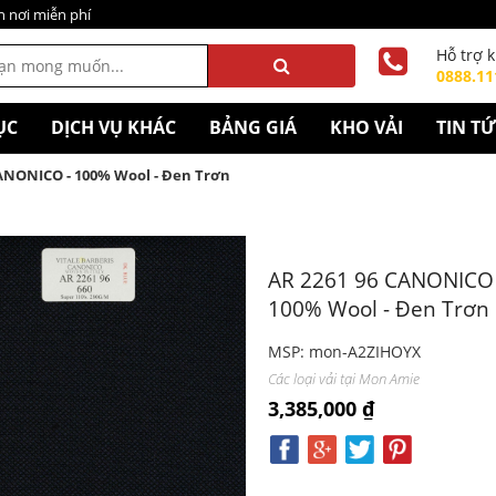
n nơi miễn phí
Hỗ trợ 
0888.11
ỤC
DỊCH VỤ KHÁC
BẢNG GIÁ
KHO VẢI
TIN T
CANONICO - 100% Wool - Đen Trơn
AR 2261 96 CANONICO 
100% Wool - Đen Trơn
MSP: mon-A2ZIHOYX
Các loại vải tại Mon Amie
3,385,000 ₫