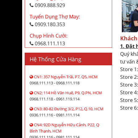
0909.888.929
Tuyển Dụng Thợ May:
0909.180.353
Chụp Hình Cưới:
Khách
0968.111.113
1. Đặt 
Quý khá
Hệ Thống Cửa Hàng
tư vấn 
Store 1
Store 
CN1: 357 Nguyễn Trãi, P7, Q5, HCM
0968.111.113 - 0968.111.118
Store 3
Store 
CN2: 114 Hồ Văn Huê, P9, Q.PN, HCM
0968.111.118 - 0961.119.114
Store 5
Store 6
CN3: 80-82 Đường 3/2, P12, Q.10, HCM
0936.111.116 - 0981.111.114
CN4: 92D Nguyễn Hữu Cảnh, P22, Q
Bình Thạnh, HCM
0936.111.116 - 0981.111.114