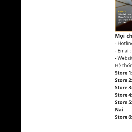
Mọi ch
- Hotlin
- Email:
- Websi
Hệ thố
Store 
Store 
Store 
Store 
Store 
Nai
Store 