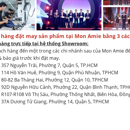
 hàng đặt may sản phẩm tại Mon Amie bằng 3 các
hàng trực tiếp tại hệ thống Showroom:
ch hàng đến một trong các chi nhánh sau của Mon Amie đ
& báo giá trước khi đặt may.
: 357 Nguyễn Trãi, Phường 7, Quận 5, TP.HCM
2: 114 Hồ Văn Huê, Phường 9, Quận Phú Nhuận, TPHCM
: 80-82 Ba Tháng Hai, Phường 12, Quận 10, TPHCM
4: 92D Nguyễn Hữu Cảnh, Phường 22, Quận Bình Thạnh, TP
: R107-R108 Võ Thị Sáu, Phường Thống Nhất, Biên Hòa, Đồn
: 37A Dương Tử Giang, Phường 14, Quận 5, TPHCM