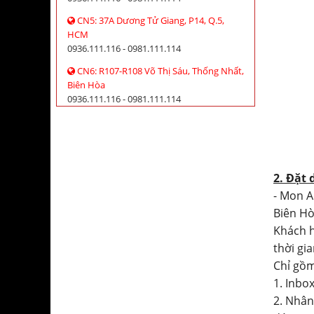
CN5: 37A Dương Tử Giang, P14, Q.5,
HCM
0936.111.116 - 0981.111.114
CN6: R107-R108 Võ Thị Sáu, Thống Nhất,
Biên Hòa
0936.111.116 - 0981.111.114
2. Đặt 
- Mon A
Biên Hò
Khách h
thời gian
Chỉ gồm
1. Inbo
2. Nhân