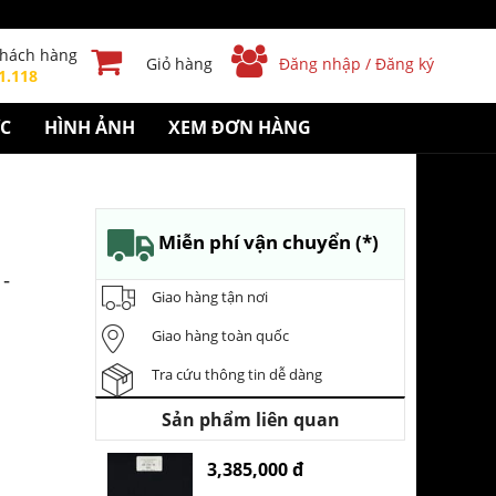
khách hàng
Giỏ hàng
Đăng nhập / Đăng ký
1.118
ỨC
HÌNH ẢNH
XEM ĐƠN HÀNG
Miễn phí vận chuyển (*)
-
Giao hàng tận nơi
Giao hàng toàn quốc
Tra cứu thông tin dễ dàng
Sản phẩm liên quan
3,385,000 đ