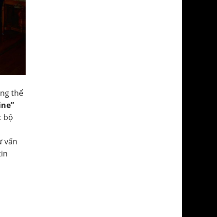
ông thể
ine”
c bộ
ư vấn
tin