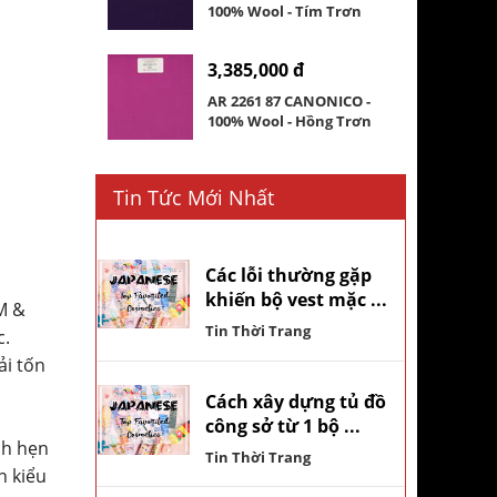
100% Wool - Tím Trơn
3,385,000 đ
AR 2261 87 CANONICO -
100% Wool - Hồng Trơn
Tin Tức Mới Nhất
Các lỗi thường gặp
khiến bộ vest mặc ...
M &
Tin Thời Trang
c.
ải tốn
Cách xây dựng tủ đồ
công sở từ 1 bộ ...
ch hẹn
Tin Thời Trang
n kiểu