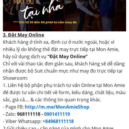
3. Đặt May Online
Khách hàng ở tỉnh xa, định cư ở nước ngoài, hoặc vì
nhiều lý do không thể đặt may trực tiếp tại Mon Amie,
hãy sử dụng dịch vụ
“Đặt May Online”
Chỉ với vài thao tác đơn giản sau, khách hàng sẽ dễ dàng
nhận được bộ Suit chuẩn mực như may đo trực tiếp tại
Showroom:
1. Liên hệ bộ phận phụ trách tư vấn Online tại Mon Amie
để được tư vấn chi tiết về form, kiểu dáng, chất liệu, màu
sắc, giá cả.... & các thông tin quan trọng khác.
- Page FB:
http://m.me/MonAmieShop
- Zalo:
968111118 -
0901411119
- Viber Whatsapp:
+84968111118
2.Gửi chiều cao - cân nặng của mình cho Mon Amie