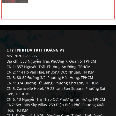
CTY TNHH DV TKTT HOÀNG VY
MST :0302283636
Địa chỉ: 353 Nguyễn Trãi, Phường 7, Quận 5, TPHCM
CN 1: 357 Nguyễn Trãi, Phường An Đông, TPHCM
CN 2: 114 Hồ Văn Huê, Phường Đức Nhuận, TPHCM
CN 3: 80-82 Đường 3/2, Phường Hòa Hưng, TPHCM
CN 4: 37A Dương Tử Giang, Phường Chợ Lớn, TP.HCM
CN 5: Caravelle Hotel, 19-23 Lam Son Square, Phường Sài
Gòn, TP.HCM
CN 6: 13 Nguyễn Thị Thập Q7, Phường Tân Hưng, TPHCM
CN7: Serenity Sky Villas, 259 Điện Biên Phủ, Phường Xuân
Hòa, TP.HCM
CN8: Đường số 8, KP3 , Phường Chơn Thành, Bình Phước