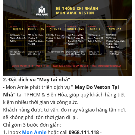
2. Đặt dịch vụ “May tại nhà”
- Mon Amie phát triển dịch vụ
" May Đo Veston Tại
Nhà"
tại TPHCM & Biên Hòa, giúp quý khách hàng tiết
kiệm nhiều thời gian và công sức.
Khách hàng được tư vấn, đo may và giao hàng tận nơi,
sẽ không phải tốn thời gian đi lại.
Chỉ gồm 3 bước đơn giản:
1. Inbox
Mon Amie
hoặc call
0968.111.118 -