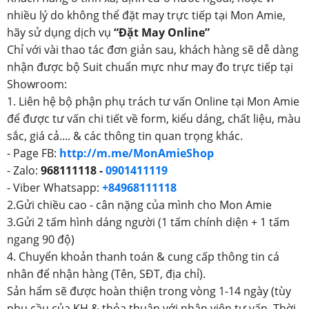
nhiều lý do không thể đặt may trực tiếp tại Mon Amie,
hãy sử dụng dịch vụ
“Đặt May Online”
Chỉ với vài thao tác đơn giản sau, khách hàng sẽ dễ dàng
nhận được bộ Suit chuẩn mực như may đo trực tiếp tại
Showroom:
1. Liên hệ bộ phận phụ trách tư vấn Online tại Mon Amie
để được tư vấn chi tiết về form, kiểu dáng, chất liệu, màu
sắc, giá cả.... & các thông tin quan trọng khác.
- Page FB:
http://m.me/MonAmieShop
- Zalo:
968111118 -
0901411119
- Viber Whatsapp:
+84968111118
2.Gửi chiều cao - cân nặng của mình cho Mon Amie
3.Gửi 2 tấm hình dáng người (1 tấm chính diện + 1 tấm
ngang 90 độ)
4. Chuyển khoản thanh toán & cung cấp thông tin cá
nhân để nhận hàng (Tên, SĐT, địa chỉ).
Sản hẩm sẽ được hoàn thiện trong vòng 1-14 ngày (tùy
nhu cầu của KH & thỏa thuận với nhân viên tư vấn. Thời