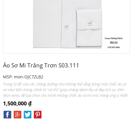
Áo Sơ Mi Trắng Trơn S03.111
MSP: mon-OJC7ZLB2
Trong tủ đồ của các chàng dường như không thể vắng bóng một chiếc áo sơ
mi nào! Bởi chúng chính là "vũ khí" giúp chàng dành lấy vẻ đẹp lịch sự. Đến
Mon Amie, để lựa chọn cho mình những chiếc áo sơ mi mà chàng ưng ý nhất!
1,500,000 ₫